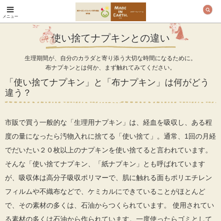
メニュー
オーガニックコットン
製品と布ナプキン メ
使い捨てナプキンとの違い
イド・イン・アース
生理期間が、自分のカラダと寄り添う大切な時間になるために。
布ナプキンとは何か、まず触れてみてください。
「使い捨てナプキン」と「布ナプキン」は何がどう
違う？
市販で買う一般的な「生理用ナプキン」は、経血を吸収し、ある程
度の量になったら汚物入れに捨てる「使い捨て」。通常、1回の月経
でだいたい２０枚以上のナプキンを使い捨てると言われています。
そんな「使い捨てナプキン、「紙ナプキン」とも呼ばれています
が、吸収体は高分子吸収ポリマーで、肌に触れる面もポリエチレン
フィルムや不織布などで、ケミカルにできていることがほとんど
で、その素材の多くは、石油からつくられています。 使用されてい
る素材の多くは石油から作られています。一度使ったらゴミとして