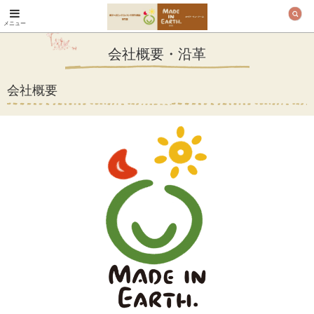
メニュー
オーガニックコットン
製品と布ナプキン メ
会社概要・沿革
イド・イン・アース
会社概要