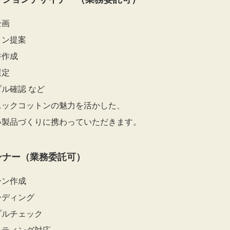
企画
イン提案
書作成
選定
ル確認 など
ニックコットンの魅力を活かした、
い製品づくりに携わっていただきます。
ンナー（業務委託可）
ーン作成
ーディング
プルチェック