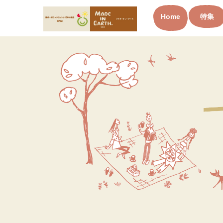
Home
特集
オーガニックコットン製品と
布ナプキン メイド・イン・ア
ース