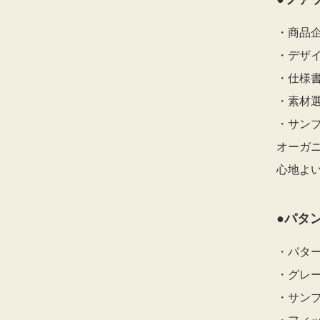
・商品
・デザ
・仕様
・素材
・サンプ
オーガ
心地よ
●パタ
・パタ
・グレ
・サン