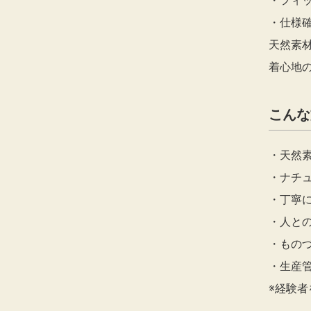
・フィ
・仕様確
天然素
着心地
こんな
・天然
・ナチ
・丁寧
・人と
・もの
・生産
※経験