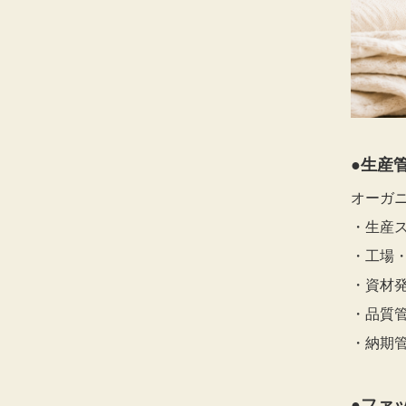
●生産
オーガ
・生産
・工場
・資材
・品質
・納期管
●ファ