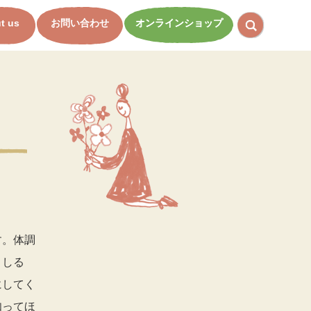
t us
お問い合わせ
オンラインショップ
す。体調
」しる
にしてく
知ってほ