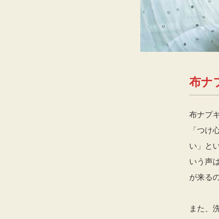
布ナ
布ナプ
「つけ
い」と
いう声
が来る
また、