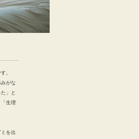
です。
痛みがな
った」と
、「生理
ゴミを出