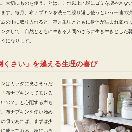
ん。大切にものを使うことは、これ以上地球にゴミを増やさな
ります。毎月、布ナプキンを洗って繰り返し使うという一連の
ズムの中に取り入れると、毎月生理とともに身体が生まれ変わ
リンクして、自然とともに生きる人間のさらに生き生きとした
ようになります。
倒くさい」を越える生理の喜び
キンはカラダに良さそうだ
、「布ナプキンってモレる
ないの？」と心配する声も
す。布ナプキンを使い始め
りの頃であれば、まずは少
きに使ってみる、家にいる