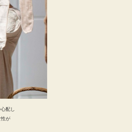
か心配し
女性が