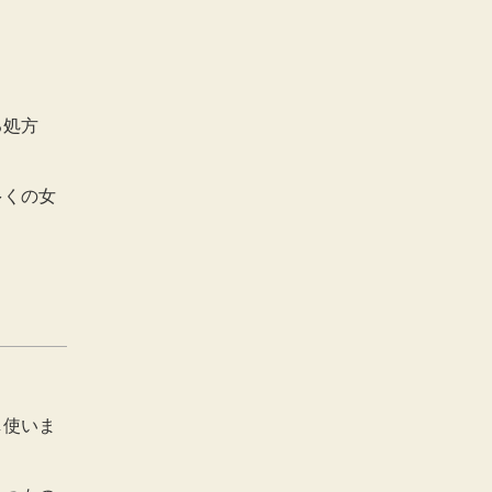
？
る処方
多くの女
し使いま