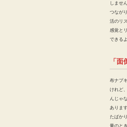
しませ
つなが
活のリ
感覚と
できる
「面
布ナプ
けれど
んじゃ
ありま
たばか
量のと