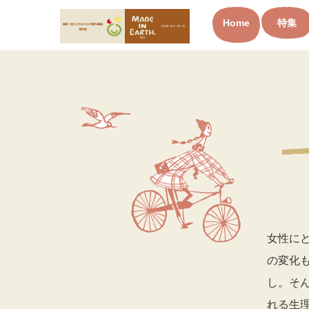
Home
特集
オーガニックコットン製品と
布ナプキン メイド・イン・ア
ース
女性に
の変化
し。そ
れる生