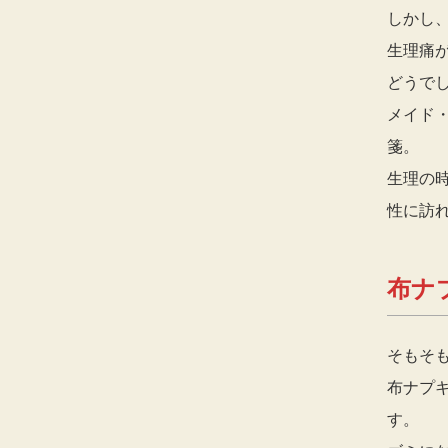
しかし
生理痛
どうで
メイド
箋。
生理の
性に訪
布ナ
そもそ
布ナプ
す。