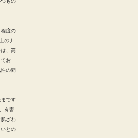
いつもの
る程度の
上のナ
分は、高
きてお
気性の問
糸まです
、有害
な肌ざわ
しいとの