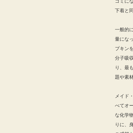
ゴミに
下着と
一般的
量にな
プキン
分子吸
り、最
題や素
メイド
べてオ
な化学
りに、