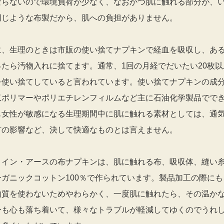
ならないので環境負荷が少なく、なおかつ肌に触れる部分が、
同じような布製だから、肌への負担がありません。
に、生理のときは市販の使い捨てナプキンで経血を吸収し、あ
ったら汚物入れに捨てます。通常、1回の月経でだいたい20枚以
を使い捨てしていると言われています。使い捨てナプキンの成
収ポリマーやポリエチレンフィルムなど主に石油化学製品でで
も女性が敏感になる生理期間中に肌に触れる素材としては、通
材の影響など、決して快適なものとは言えません。
・イン・アースの布ナプキンは、肌に触れる布、吸収体、縫い
ーガニックコットン100％で作られています。製品加工の際にも
物質を使わないためやわらかく、一度肌に触れたら、その温か
身も心も落ち着いて、様々なトラブルが軽減してゆくのでうれ