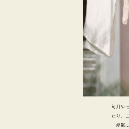
毎月や
たり、
「憂鬱