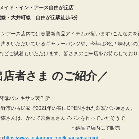
 メイド・イン・アース自由が丘店
横線・大井町線 自由が丘駅徒歩5分
インアース店内では春夏新商品アイテムが揃います♪こんなのを
お声をいただいているギャザーパンツや、今年は3色！味わいの
ツなどご試着もいただけます。皆さまのご来店をお待ちしており
出店者さま のご紹介／
然酵母パン キサン製作所
野市の古民家で2021年の春にOPENされた薪窯パン屋さん。
大森さんは、かつて宗像堂さんでパンを作っていたそうで
。 ＊納品で店内にて販売
m:
https://www.instagram.com/kisanseisakujo/