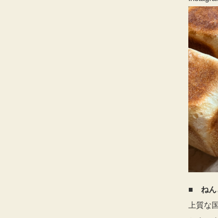
■
ねん
上質な