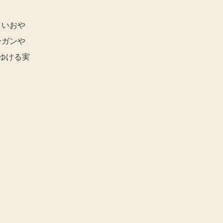
しいおや
ーガンや
ゆける実