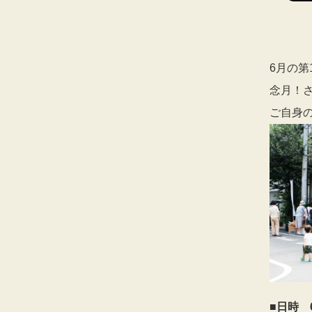
6月の第
念月！
ご自身
■日時 