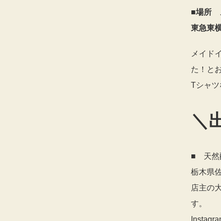
■場所
東急東
メイド
た！と
Tシャ
＼
■ 天
栃木県佐
店主の
す
Instagra