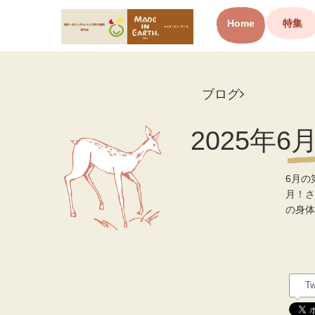
Home
特集
オーガニックコットン製品と
布ナプキン メイド・イン・ア
ース
ブログ
2025年
6月の
月！さ
の身体
Tw