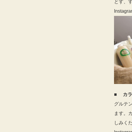
とす、
Instagra
■
カラダ
グルテン
ます。
しみく