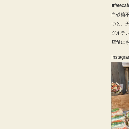
■fetecaf
白砂糖
つと、
グルテ
店舗に
Instagra