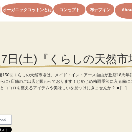
オーガニックコットンとは
コンセプト
布ナプキン
Abou
6月7日(土)『くらしの天然
第150回くらしの天然市場は、メイド・イン・アース自由が丘店18周年
らに7店舗のご出店と賑わっております！じめじめ梅雨季節に入る前に
とココロを整えるアイテムや美味しいを見つけにきませんか？ ■ […]
eet