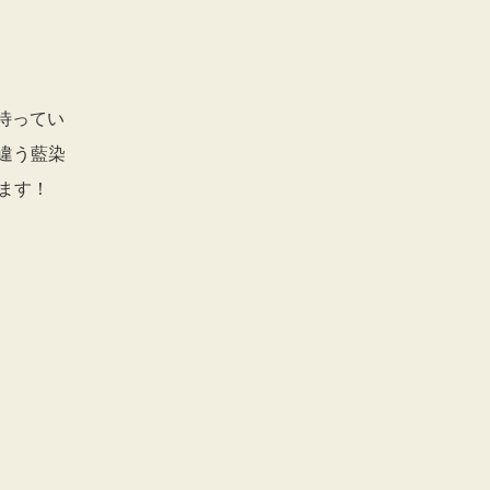
待ってい
違う藍染
ます！