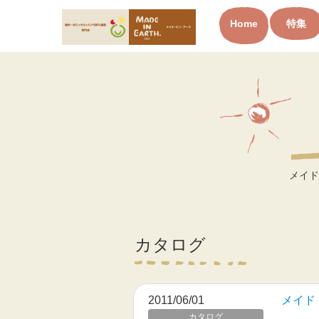
Home
特集
オーガニックコットン製品と
布ナプキン メイド・イン・ア
ース
メイド
カタログ
2011/06/01
メイド・
カタログ