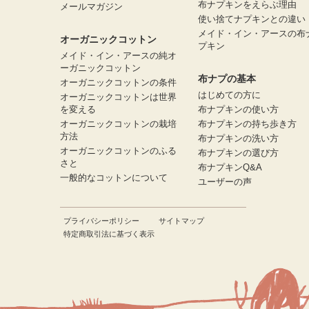
布ナプキンをえらぶ理由
メールマガジン
使い捨てナプキンとの違い
メイド・イン・アースの布
オーガニックコットン
プキン
メイド・イン・アースの純オ
ーガニックコットン
布ナプの基本
オーガニックコットンの条件
はじめての方に
オーガニックコットンは世界
を変える
布ナプキンの使い方
オーガニックコットンの栽培
布ナプキンの持ち歩き方
方法
布ナプキンの洗い方
オーガニックコットンのふる
布ナプキンの選び方
さと
布ナプキンQ&A
一般的なコットンについて
ユーザーの声
プライバシーポリシー
サイトマップ
特定商取引法に基づく表示