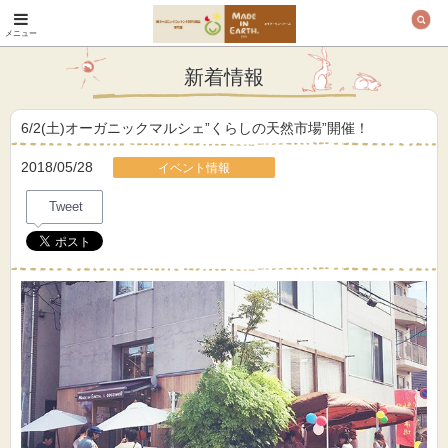
メニュー
オーガニックコットン
製品と布ナプキン メ
新着情報
イド・イン・アース
6/2(土)オーガニックマルシェ”くらしの天然市場”開催！
2018/05/28
イベント情報
Tweet