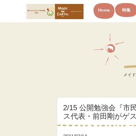
Home
特集
オーガニックコットン製品と
布ナプキン メイド・イン・ア
ース
メイド
2/15 公開勉強会
ス代表・前田剛がゲ