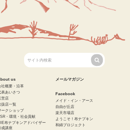
bout us
メールマガジン
会社概要・沿革
代表あいさつ
Facebook
直営店
メイド・イン・アース
取扱店一覧
自由が丘店
ワークショップ
楽天市場店
CSR・環境・社会貢献
ようこそ！布ナプキン
MIE布ナプキンアドバイザー
和綿プロジェクト
養成講座