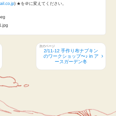
l.co.jp
) ★を＠に変えてください。
2/11-12 手作り布ナプキン
のワークショップ〜♪ in ア
ースガーデン冬