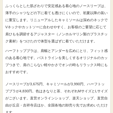
ふっくらとした肌ざわりで安定感ある着心地のノースリーブは、
薄手のシャツなどの下に着ても透けにくいので、初夏以降の装い
に重宝します。リニューアルしたキャミソールは深めのネックで
Vネックやカットソーに合わせやすく、お客様のご要望に応じて
肩ひもを調節するアジャスター（ノンホルマリン製のプラスチッ
ク素材）をつけたので体型を選ばずに着ていただけます。
ハーフトップブラは、肩幅とアンダーを広めにとり、フィット感
のある着心地です。バストラインを美しくするオリジナルのカッ
プつきで、肩のこらない軽やかさでオンの時もリラックス時にも
おすすめです。
ノースリーブが3,675円、キャミソールが3,990円、ハーフトッ
プブラが4,830円。色はきなりと茶、それぞれMサイズとLサイズ
がございます。直営オンラインショップ、楽天ショップ、直営自
由が丘店・吉祥寺店ほか、全国各地の卸売り先でお求めいただけ
ます。