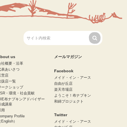
bout us
メールマガジン
会社概要・沿革
代表あいさつ
Facebook
直営店
メイド・イン・アース
取扱店一覧
自由が丘店
ワークショップ
楽天市場店
CSR・環境・社会貢献
ようこそ！布ナプキン
MIE布ナプキンアドバイザー
和綿プロジェクト
養成講座
採用
Twitter
ompany Profile
English）
メイド・イン・アース