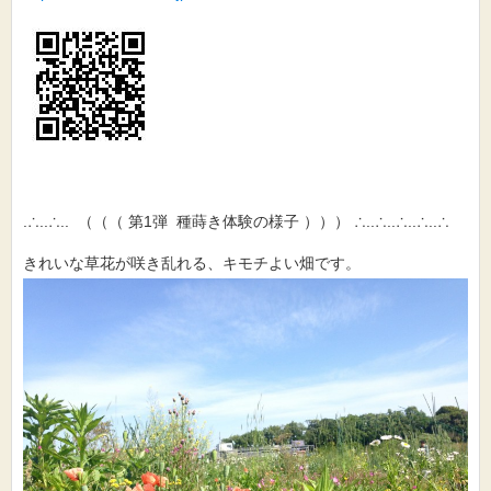
.∴..∴.. （（（ 第1弾 種蒔き体験の様子 ））） ∴..∴..∴..∴..∴
きれいな草花が咲き乱れる、キモチよい畑です。