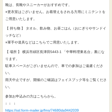
靴は、長靴やスニーカーがおすすめです。
※更衣室はございません。お着替えをされる方用にミニテントを
ご用意いたします。
【 持ち物 】 タオル、飲み物、お昼ごはん（おにぎりやサンドイ
ッチなど）
※軍手や道具などはこちらでご用意いたします。
【 場所 】 横浜市緑区長津田5443-1 「中華料理東名台」裏にな
ります。
駐車スペースがございませんので、車での参加はご遠慮くださ
い。
雨天中止ですが、開催のご確認はフェイスブック等をご覧くださ
い。
参加お申込みの方はこちらから。
↓ ↓ ↓
https://ssl.form-mailer.jp/fms/74680da9442039