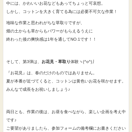
中には、かわいいお花などもあってちょっと可哀想。
しかし、コットンを大きく育てる為には必要不可欠な作業！
地味な作業と思われがちな草取りですが、
畑の土からも草からもパワーがもらえるうえに
終わった後の爽快感は1年を通してNO.1です！！
そして、第3弾は、
お花見・草取り
体験ヽ(^o^)丿
『お花見』は、春のだけのものではありません。
夏が本番が近づてくると、コットンは黄色いお花を咲かせます。
みんなで成長をお祝いしましょう♪
両日とも、作業の後は、お昼を食べながら、楽しい企画を考え中
です♪
ご要望がありましたら、参加フォームの備考欄にお書きください