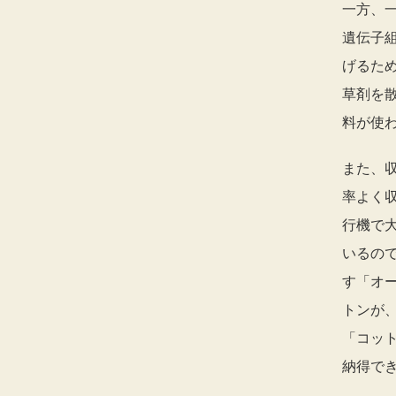
一方、
遺伝子
げるた
草剤を
料が使
また、
率よく
行機で
いるの
す「オ
トンが
「コッ
納得で