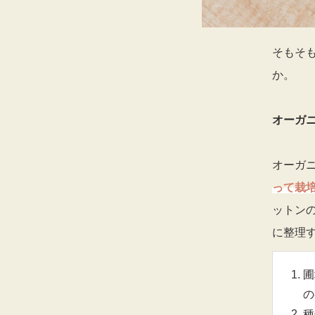
そもそ
か。
オーガ
オーガ
って栽
ットン
に整理
圃
の
種