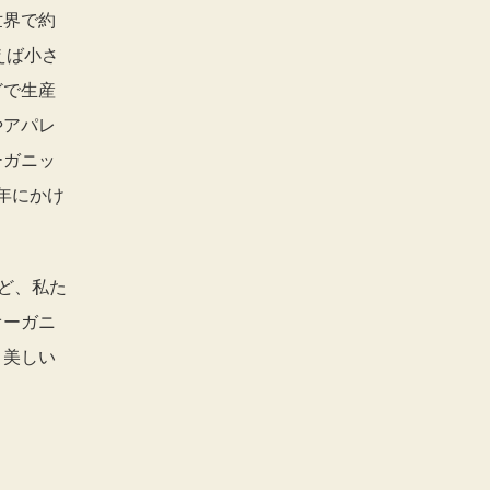
世界で約
言えば小さ
どで生産
やアパレ
ーガニッ
3年にかけ
ど、私た
オーガニ
、美しい