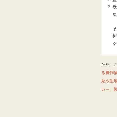
栽
な
そ
搾
ク
ただ、
る農作
糸や生
カー、