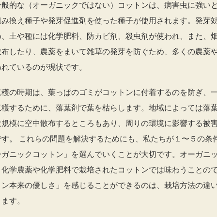
一般的な（オーガニックではない）コットンは、病害虫に強い
組み換え種子や発芽促進剤を使った種子が使用されます。発芽
め、土や種には化学肥料、防カビ剤、殺虫剤が使われ、また、
散布したり、農薬をまいて雑草の発芽を防ぐため、多くの農薬
われているのが現状です。
収穫の時期は、葉っぱのゴミがコットンに付着するのを防ぎ、
収穫するために、落葉剤で葉を枯らします。地域によっては落
大規模に空中散布するところもあり、周りの環境に影響する被
です。 これらの問題を解決するためにも、私たちが１〜５の条
ーガニックコットン」を選んでいくことが大切です。オーガニ
、化学農薬や化学肥料で栽培されたコットンでは味わうことの
トン本来の優しさ」を感じることができるのは、栽培方法の違
きます。