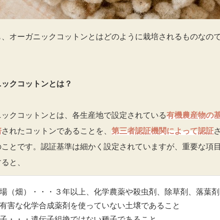
も、オーガニックコットンとはどのように栽培されるものなの
ニックコットンとは？
ニックコットンとは、各生産地で設定されている
有機農産物の
培
されたコットンであることを、
第三者認証機関によって認証
のことです。認証基準は細かく設定されていますが、重要な項
すると、
場（畑）・・・３年以上、化学農薬や殺虫剤、除草剤、落葉剤
有害な化学合成薬剤を使っていない土壌であること
子・・・遺伝子組換ではない種子であること