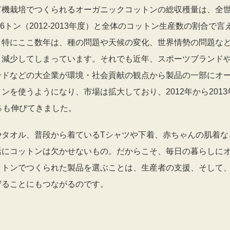
有機栽培でつくられるオーガニックコットンの総収穫量は、全
826トン（2012-2013年度）と全体のコットン生産数の割合で
。特にここ数年は、種の問題や天候の変化、世界情勢の問題な
り減少してしまっています。それでも近年、スポーツブランド
ンドなどの大企業が環境・社会貢献の観点から製品の一部にオ
ンを使うようになり、市場は拡大しており、2012年から201
％も伸びてきました。
やタオル、普段から着ているTシャツや下着、赤ちゃんの肌着な
活にコットンは欠かせないもの。だからこそ、毎日の暮らしに
ットンでつくられた製品を選ぶことは、生産者の支援、そして
守ることにもつながるのです。