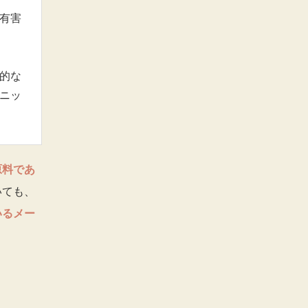
有害
的な
ニッ
原料であ
いても、
いるメー