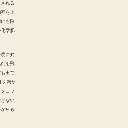
とされる
効率を上
畑にも除
や化学肥
一度に効
葉剤を飛
害も出て
件を満た
ックコッ
できない
いからも