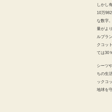
しかし
10万9
な数字
量がよ
ルブラ
クコット
ては30
シーツ
ちの生
ックコ
地球を