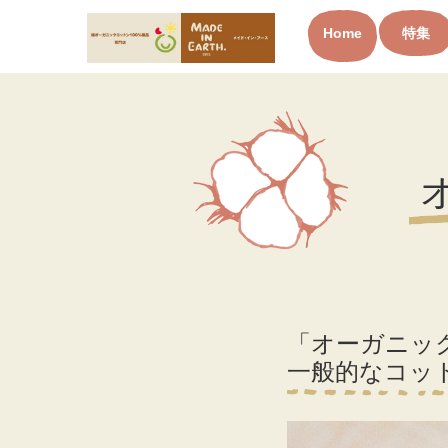
Home
特集
オーガニックコットン製品と
布ナプキン メイド・イン・ア
ース
「オーガニッ
一般的なコッ