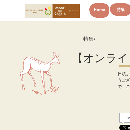
Home
特集
オーガニックコットン製品と
布ナプキン メイド・イン・ア
ース
特集
【オンライ
日頃よ
うござ
で、ご
Tw