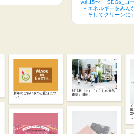
vol.15〜 「SDGs_ゴ
－エネルギーをみん
そしてクリーンに
6月3日（土）『くらしの天然
新年のごあいさつと配送につ
市場』開催！
いて
メ
織
2
し