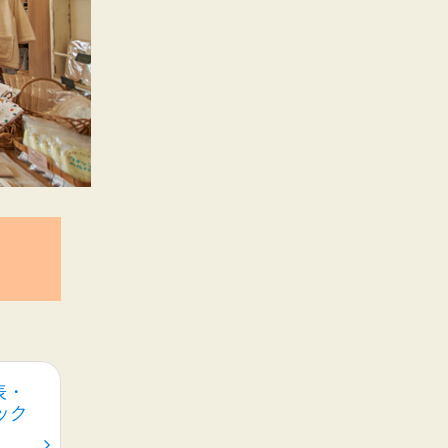
表・
ック
ム