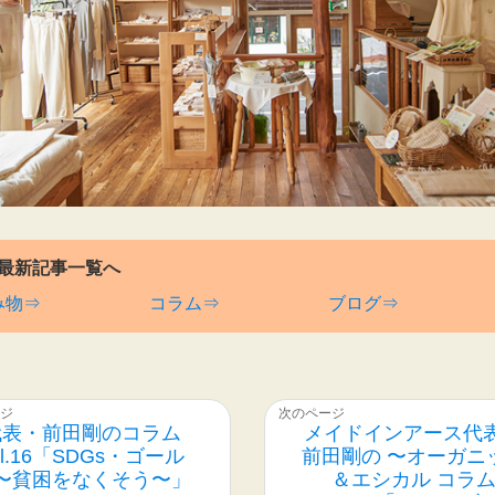
最新記事一覧へ
み物⇒
コラム⇒
ブログ⇒
代表・前田剛のコラム
メイドインアース代
ol.16「SDGs・ゴール
前田剛の 〜オーガニ
〜貧困をなくそう〜」
＆エシカル コラ