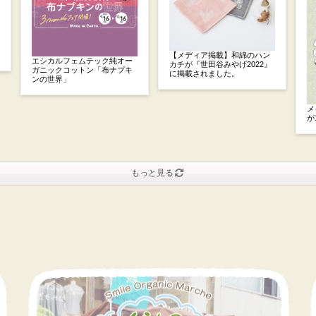
【メディア掲載】和綿のハン
エシカルフェムテック純オー
カチが『世田谷みやげ2022』
ガニックコットン「布ナプキ
に掲載されました。
ンの世界」
メ
が
もっと見る