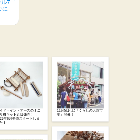
ール7
なに
」
イド・イン・アースのミニ
11月5日(土)『くらしの天然市
り機キット近日発売！→
場』開催！
023年6月発売スタートしま
た！