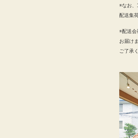
※なお、
配送集
※配送
お届け
ご了承