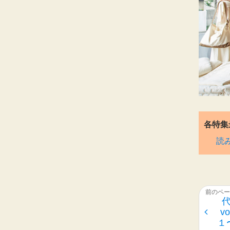
各特集
読
v
１