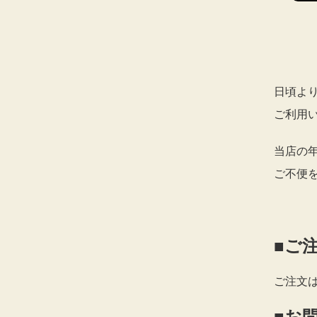
日頃よ
ご利用
当店の
ご不便
■ご
ご注文
■お