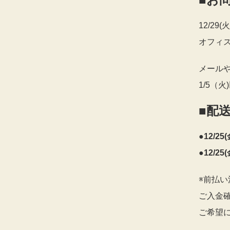
12/29(
オフィ
メール
1/5（
■配
●12/2
●12/2
※前払
ご入金
ご希望