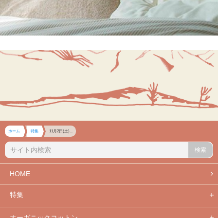
ホーム
特集
11月2日(土)...
検索
HOME
特集
オーガニックコットン