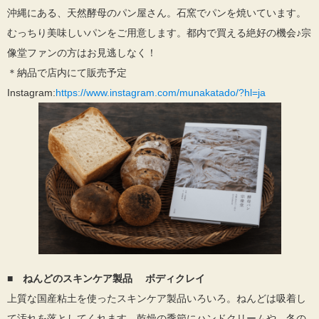
沖縄にある、天然酵母のパン屋さん。石窯でパンを焼いています。
むっちり美味しいパンをご用意します。都内で買える絶好の機会♪宗
像堂ファンの方はお見逃しなく！
＊納品で店内にて販売予定
Instagram:
https://www.instagram.com/munakatado/?hl=ja
■
ねんどのスキンケア製品 ボディクレイ
上質な国産粘土を使ったスキンケア製品いろいろ。ねんどは吸着し
て汚れを落としてくれます。乾燥の季節にハンドクリームや、冬の