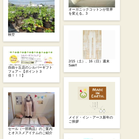
オーガニックコットンが世界
を変える。3
秋空
2/15（土）、16（日）週末
Sale!!
自由ヶ丘店のシルバーギフト
フェア～【ポイント３
倍！！！】
メイド・イン・アース新年の
ご挨拶
セール（一部商品）のご案内
とオススメアイテムのご紹介