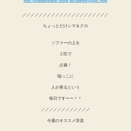
http://madeinearth-store.jp/category/446.html
／／／／／／／／／／／／／／／／／／／／／
ちょっとだけシマ＆クロ
ソファーの上を
２匹で
占拠！
端っこに
人が座るという
毎日ですーー＾＾
／／／／／／／／／／／／
今週のオススメ音楽