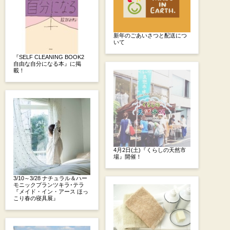
新年のごあいさつと配送につ
いて
『SELF CLEANING BOOK2
自由な自分になる本』に掲
載！
4月2日(土)『くらしの天然市
場』開催！
3/10～3/28 ナチュラル＆ハー
モニックプランツキラ･テラ
『メイド・イン・アース ほっ
こり春の寝具展』