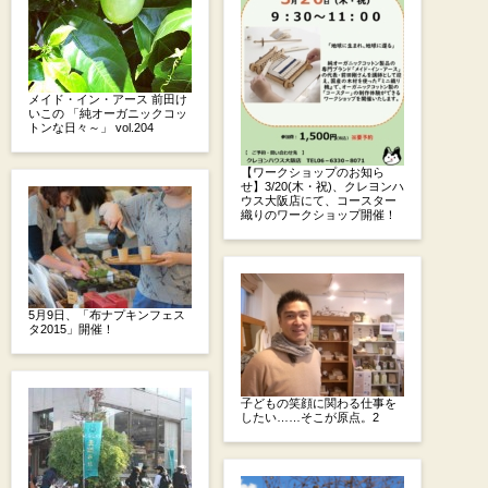
メイド・イン・アース 前田け
いこの 「純オーガニックコッ
トンな日々～」 vol.204
【ワークショップのお知ら
せ】3/20(木・祝)、クレヨンハ
ウス大阪店にて、コースター
織りのワークショップ開催！
5月9日、「布ナプキンフェス
タ2015」開催！
子どもの笑顔に関わる仕事を
したい……そこが原点。2