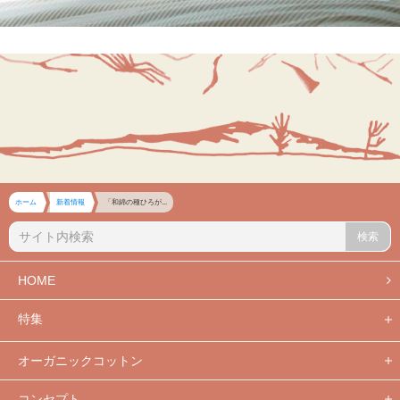
ホーム
新着情報
「和綿の種ひろが...
検索
HOME
特集
オーガニックコットン
コンセプト