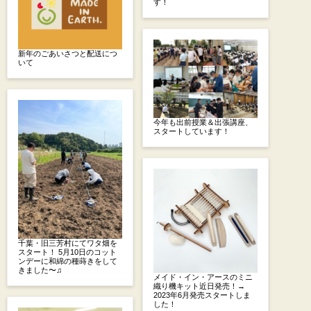
す！
新年のごあいさつと配送につ
いて
今年も出前授業＆出張講座、
スタートしています！
千葉・旧三芳村にてワタ畑を
スタート！ 5月10日のコット
ンデーに和綿の種蒔きをして
きました〜♫
メイド・イン・アースのミニ
織り機キット近日発売！→
2023年6月発売スタートしま
した！