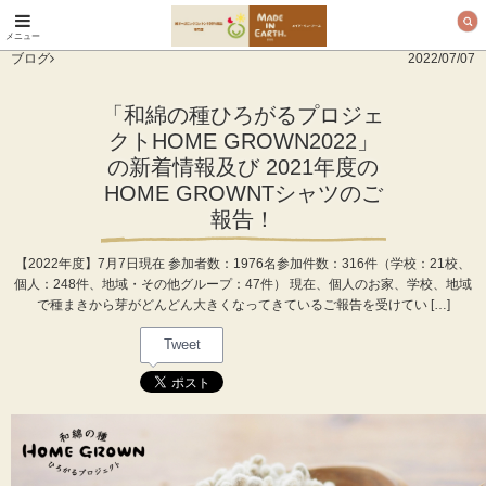
メニュー
オーガニックコットン
ブログ
2022/07/07
製品と布ナプキン メ
イド・イン・アース
「和綿の種ひろがるプロジェ
クトHOME GROWN2022」
の新着情報及び 2021年度の
HOME GROWNTシャツのご
報告！
【2022年度】7月7日現在 参加者数：1976名参加件数：316件（学校：21校、
個人：248件、地域・その他グループ：47件） 現在、個人のお家、学校、地域
で種まきから芽がどんどん大きくなってきているご報告を受けてい […]
Tweet