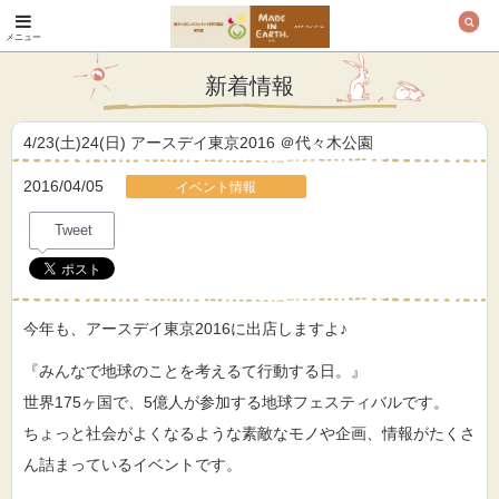
メニュー
オーガニックコットン
製品と布ナプキン メ
新着情報
イド・イン・アース
4/23(土)24(日) アースデイ東京2016 ＠代々木公園
2016/04/05
イベント情報
Tweet
今年も、アースデイ東京2016に出店しますよ♪
『みんなで地球のことを考えるて行動する日。』
世界175ヶ国で、5億人が参加する地球フェスティバルです。
ちょっと社会がよくなるような素敵なモノや企画、情報がたくさ
ん詰まっているイベントです。