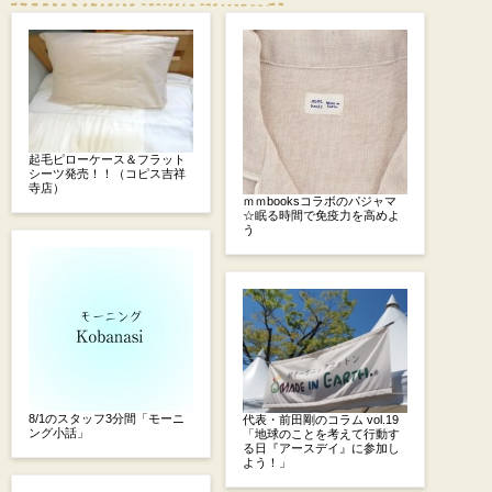
起毛ピローケース＆フラット
シーツ発売！！（コピス吉祥
寺店）
ｍｍbooksコラボのパジャマ
☆眠る時間で免疫力を高めよ
う
8/1のスタッフ3分間「モーニ
代表・前田剛のコラム vol.19
ング小話」
「地球のことを考えて行動す
る日『アースデイ』に参加し
よう！」