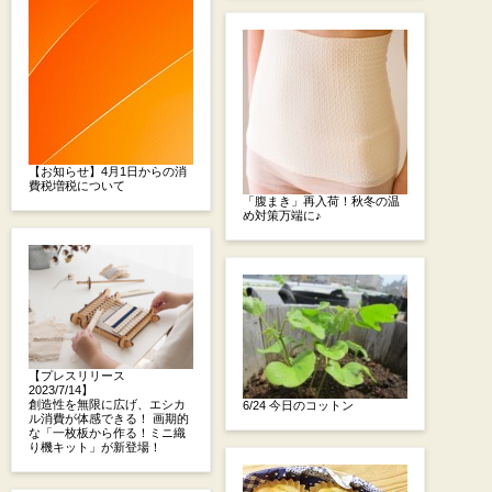
【お知らせ】4月1日からの消
費税増税について
「腹まき」再入荷！秋冬の温
め対策万端に♪
【プレスリリース
2023/7/14】
創造性を無限に広げ、エシカ
6/24 今日のコットン
ル消費が体感できる！ 画期的
な「一枚板から作る！ミニ織
り機キット」が新登場！