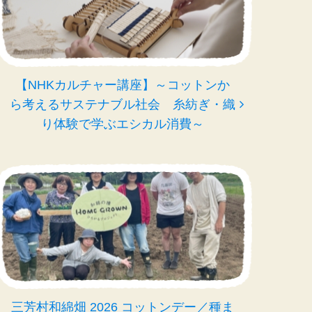
【NHKカルチャー講座】～コットンか
ら考えるサステナブル社会 糸紡ぎ・織
り体験で学ぶエシカル消費～
三芳村和綿畑 2026 コットンデー／種ま