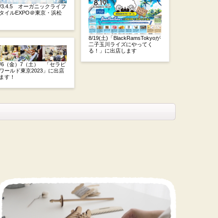
0/3.4.5 オーガニックライフ
タイルEXPO＠東京・浜松
8/19(土)「BlackRamsTokyoが
二子玉川ライズにやってく
る！」に出店します
0/6（金）7（土） 「セラピ
ワールド東京2023」に出店
ます！