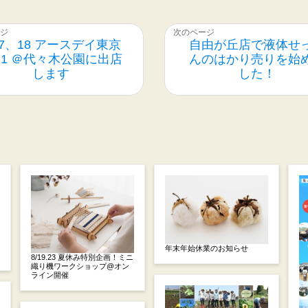
17、18 アースデイ東京
自由が丘店で液体せ
021 ＠代々木公園に出店
んのはかり売りを始
します
した！
年末年始休業のお知らせ
8/19.23 夏休み特別企画！ミニ
織り機ワークショップ@オン
ライン開催