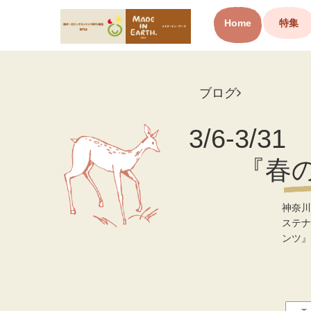
Home
特集
オーガニックコットン製品と
布ナプキン メイド・イン・ア
ース
ブログ
3/6-3
『春
神奈川
ステナ
ンツ』