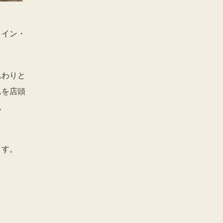
・イン・
んわりと
ムを店頭
ム
ます。