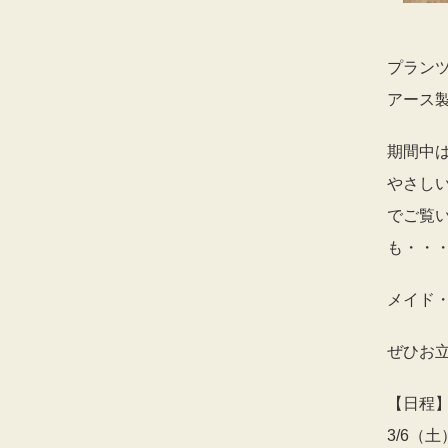
プラン
アース
期間中
やさし
でご覧
も・・
メイド
ぜひお
【日程
3/6（土