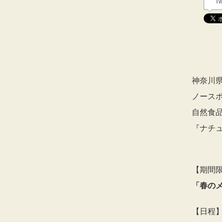
Tw
神奈川
ノースポ
自然食
『ナチ
【期間
「春の
【日程