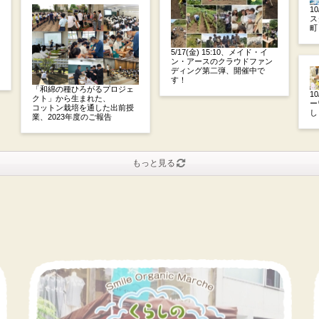
1
ス
町
5/17(金) 15:10、メイド・イ
ン・アースのクラウドファン
ディング第二弾、開催中で
す！
「和綿の種ひろがるプロジェ
1
クト」から生まれた、
ー
コットン栽培を通した出前授
し
業、2023年度のご報告
もっと見る