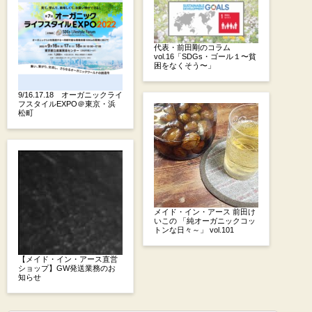
代表・前田剛のコラム
vol.16「SDGs・ゴール１〜貧
困をなくそう〜」
9/16.17.18 オーガニックライ
フスタイルEXPO＠東京・浜
松町
メイド・イン・アース 前田け
いこの 「純オーガニックコッ
トンな日々～」 vol.101
【メイド・イン・アース直営
ショップ】GW発送業務のお
知らせ