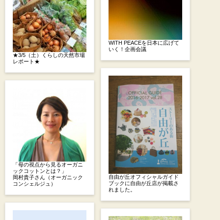
WITH PEACEを日本に広げて
いく！企画会議
★3/5（土）くらしの天然市場
レポート★
「母の視点から見るオーガニ
ックコットンとは？」
自由が丘オフィシャルガイド
岡村貴子さん（オーガニック
ブックに自由が丘店が掲載さ
コンシェルジュ）
れました。