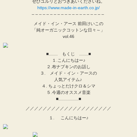
ぜひユルリとおつきあいくださいね。
https://www.made-in-earth.co.jp/
– – – – – – – – – – – – – – – – – – – –
メイド・イン・アース 前田けいこの
「純オーガニックコットンな日々～」
vol.46
■‥‥‥‥‥ もくじ ‥‥‥‥‥■
１.こんにちはー♪
２.布ナプキンのお話し
３. メイド・イン・アースの
人気アイテム♪
４. ちょっとだけクロ＆シマ
５.今週のオススメ音楽
■‥‥‥‥‥‥‥‥‥‥‥■
／／／／／／／／／／／／／／／／／／／／
１. こんにちはー♪