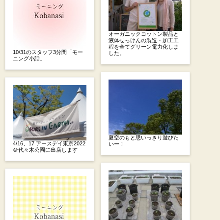
オーガニックコットン製品と
液体せっけんの製造・加工工
程を全てグリーン電力化しま
10/31のスタッフ3分間「モー
した。
ニング小話」
夏空のもと思いっきり遊びた
4/16、17 アースデイ東京2022
いー！
＠代々木公園に出店します