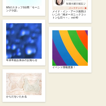
8/5のスタッフ3分間「モーニ
ング小話」
メイド・イン・アース前田け
いこの「純オーガニックコッ
トンな日々～」 vol.40
年末年始お休みのお知らせ
イベント情報更新！
からだをいたわる