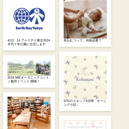
4/13、14 アースデイ東京2024
布おむつって、何枚必要？
＠代々木公園に出店します
2016 MIEオーガニックコット
ン栽培イベント 開催！
5/31のスタッフ3分間「モーニ
ング小話」