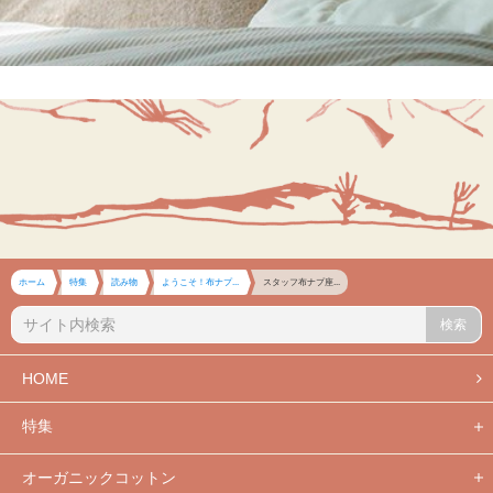
ホーム
特集
読み物
ようこそ！布ナプ...
スタッフ布ナプ座...
検索
HOME
特集
オーガニックコットン