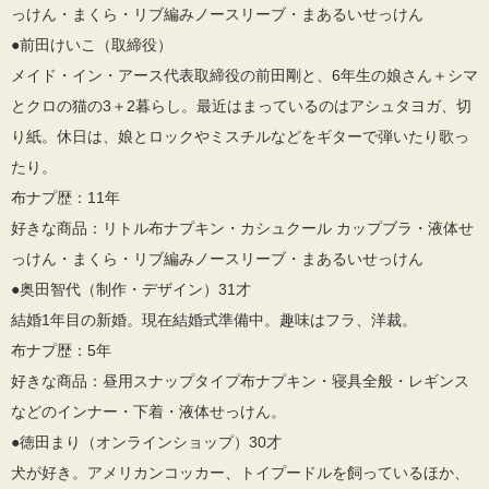
っけん・まくら・リブ編みノースリーブ・まあるいせっけん
●前田けいこ（取締役）
メイド・イン・アース代表取締役の前田剛と、6年生の娘さん＋シマ
とクロの猫の3＋2暮らし。最近はまっているのはアシュタヨガ、切
り紙。休日は、娘とロックやミスチルなどをギターで弾いたり歌っ
たり。
布ナプ歴：11年
好きな商品：リトル布ナプキン・カシュクール カップブラ・液体せ
っけん・まくら・リブ編みノースリーブ・まあるいせっけん
●奥田智代（制作・デザイン）31才
結婚1年目の新婚。現在結婚式準備中。趣味はフラ、洋裁。
布ナプ歴：5年
好きな商品：昼用スナップタイプ布ナプキン・寝具全般・レギンス
などのインナー・下着・液体せっけん。
●徳田まり（オンラインショップ）30才
犬が好き。アメリカンコッカー、トイプードルを飼っているほか、