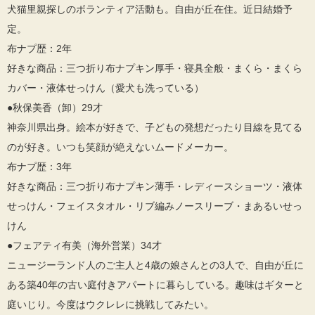
犬猫里親探しのボランティア活動も。自由が丘在住。近日結婚予
定。
布ナプ歴：2年
好きな商品：三つ折り布ナプキン厚手・寝具全般・まくら・まくら
カバー・液体せっけん（愛犬も洗っている）
●秋保美香（卸）29才
神奈川県出身。絵本が好きで、子どもの発想だったり目線を見てる
のが好き。いつも笑顔が絶えないムードメーカー。
布ナプ歴：3年
好きな商品：三つ折り布ナプキン薄手・レディースショーツ・液体
せっけん・フェイスタオル・リブ編みノースリーブ・まあるいせっ
けん
●フェアティ有美（海外営業）34才
ニュージーランド人のご主人と4歳の娘さんとの3人で、自由が丘に
ある築40年の古い庭付きアパートに暮らしている。趣味はギターと
庭いじり。今度はウクレレに挑戦してみたい。