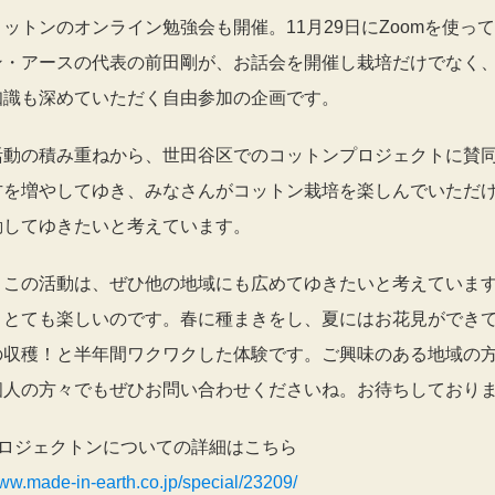
ットンのオンライン勉強会も開催。11月29日にZoomを使っ
ン・アースの代表の前田剛が、お話会を開催し栽培だけでなく
知識も深めていただく自由参加の企画です。
活動の積み重ねから、世田谷区でのコットンプロジェクトに賛
方を増やしてゆき、みなさんがコットン栽培を楽しんでいただ
動してゆきたいと考えています。
、この活動は、ぜひ他の地域にも広めてゆきたいと考えていま
、とても楽しいのです。春に種まきをし、夏にはお花見ができ
の収穫！と半年間ワクワクした体験です。ご興味のある地域の
個人の方々でもぜひお問い合わせくださいね。お待ちしており
プロジェクトンについての詳細はこちら
www.made-in-earth.co.jp/special/23209/