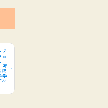
ック
製品
、
、布
消費
等学
頼が