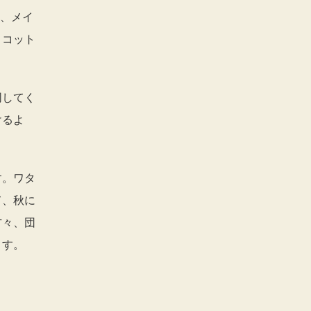
て、メイ
、コット
同してく
けるよ
す。ワタ
て、秋に
方々、団
ます。