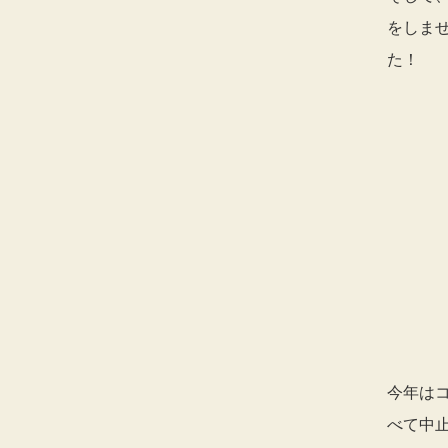
をしま
た！
今年は
べて中