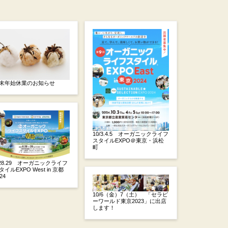
末年始休業のお知らせ
10/3.4.5 オーガニックライフ
スタイルEXPO＠東京・浜松
町
/28.29 オーガニックライフ
タイルEXPO West in 京都
24
10/6（金）7（土） 「セラピ
ーワールド東京2023」に出店
します！