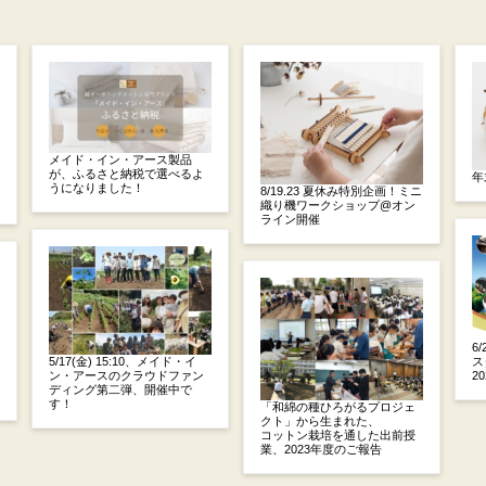
メイド・イン・アース製品
が、ふるさと納税で選べるよ
年
うになりました！
8/19.23 夏休み特別企画！ミニ
織り機ワークショップ@オン
ライン開催
6
5/17(金) 15:10、メイド・イ
ス
ン・アースのクラウドファン
20
ディング第二弾、開催中で
す！
「和綿の種ひろがるプロジェ
クト」から生まれた、
コットン栽培を通した出前授
業、2023年度のご報告