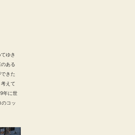
めてゆき
店のある
ができた
と考えて
9年に世
ロのコッ