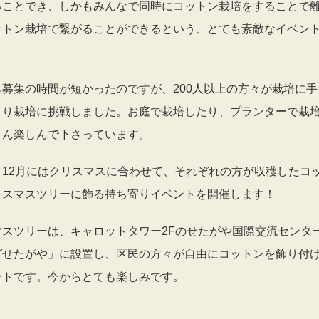
ることでき、しかもみんなで同時にコットン栽培をすることで
ットン栽培で繋がることができるという、とても素敵なイベン
。
ら募集の時間が短かったのですが、200人以上の方々が栽培に手
さり栽培に挑戦しました。お庭で栽培したり、プランターで栽
さん楽しんで下さっています。
、12月にはクリスマスに合わせて、それぞれの方が収穫したコ
リスマスツリーに飾る持ち寄りイベントを開催します！
マスツリーは、キャロットタワー2Fのせたがや国際交流センタ
グせたがや」に設置し、区民の方々が自由にコットンを飾り付
ントです。今からとても楽しみです。