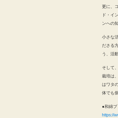
更に、コ
ド・イ
ンへの
小さな
ださる
う、活
そして
栽培は
はワタ
体でも
●和綿
https://