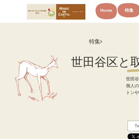
Home
特集
オーガニックコットン製品と
布ナプキン メイド・イン・ア
ース
特集
世田谷区と
世田谷
個人の
トンや
Tw