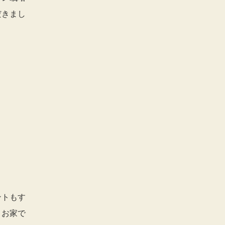
だきまし
ントもす
、お家で