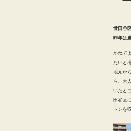
世田谷
昨年は農
かねて
たいと
地元か
ら、大
いたとこ
田谷区
トンを