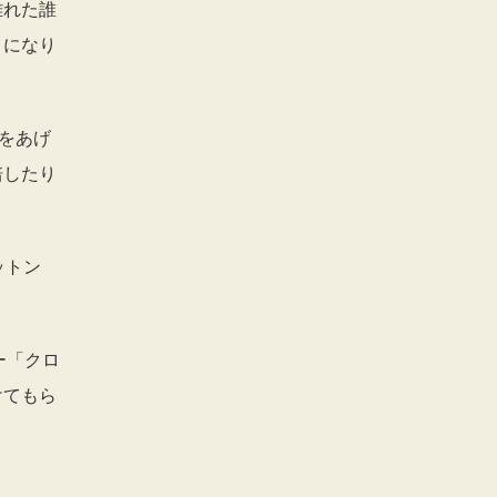
離れた誰
トになり
をあげ
培したり
ットン
ー「クロ
けてもら