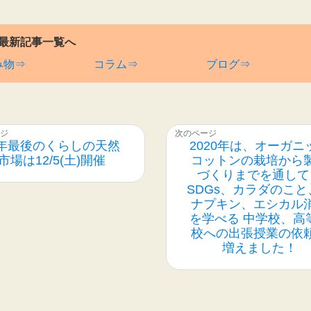
最新記事一覧へ
み物⇒
コラム⇒
ブログ⇒
年最後のくらしの天然
2020年は、オーガニ
市場は12/5(土)開催
コットンの栽培から
づくりまでを通して
SDGs、カラダのこと
ナプキン、エシカル
を学べる 中学校、高
校への出張授業の依
増えました！