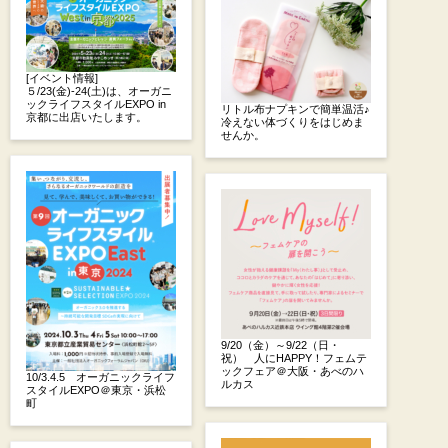
[イベント情報]
５/23(金)-24(土)は、オーガニ
ックライフスタイルEXPO in
リトル布ナプキンで簡単温活♪
京都に出店いたします。
冷えない体づくりをはじめま
せんか。
9/20（金）～9/22（日・
祝） 人にHAPPY！フェムテ
ックフェア＠大阪・あべのハ
10/3.4.5 オーガニックライフ
ルカス
スタイルEXPO＠東京・浜松
町