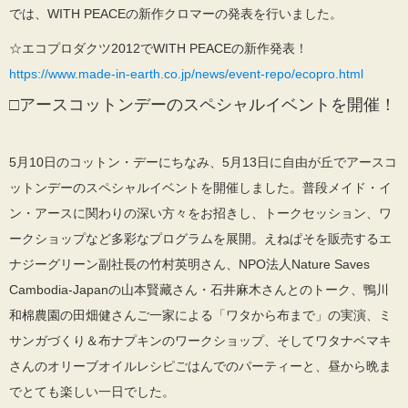
では、WITH PEACEの新作クロマーの発表を行いました。
☆エコプロダクツ2012でWITH PEACEの新作発表！
https://www.made-in-earth.co.jp/news/event-repo/ecopro.html
□アースコットンデーのスペシャルイベントを開催！
5月10日のコットン・デーにちなみ、5月13日に自由が丘でアースコ
ットンデーのスペシャルイベントを開催しました。普段メイド・イ
ン・アースに関わりの深い方々をお招きし、トークセッション、ワ
ークショップなど多彩なプログラムを展開。えねぱそを販売するエ
ナジーグリーン副社長の竹村英明さん、NPO法人Nature Saves
Cambodia-Japanの山本賢藏さん・石井麻木さんとのトーク、鴨川
和棉農園の田畑健さんご一家による「ワタから布まで」の実演、ミ
サンガづくり＆布ナプキンのワークショップ、そしてワタナベマキ
さんのオリーブオイルレシピごはんでのパーティーと、昼から晩ま
でとても楽しい一日でした。