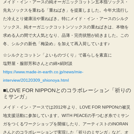
メイド・イン・アースの純オーガニックコットン五本指ソックス・
先丸ソックスを重ねる「重ねばき」を提案しました。今年大流行し
た冷えとり健康法や重ねばき。特にメイド・イン・アースのシルク
ソックス、純オーガニックコットンソックスの重ねばきは、本物を
求める人の間で大人気となり、品薄・完売状態が続きました。この
冬、シルクの新色「梅染め」を加えて再入荷しています♪
☆シルクとコットン「よいものづくり」で暮らしを素直に
塩野屋・服部芳和さんとの綿×絹対談
https://www.made-in-earth.co.jp/news/mie-
interview/20120309_shionoya.html
■LOVE FOR NIPPONとのコラボレーション「祈りの
ミサンガ」
メイド・イン・アースでは2012年より、LOVE FOR NIPPONの被災
地支援活動に参加しています。WITH PEACEの手つむぎ糸でミサン
ガをつくるワークショップを開催したり、アーティストのINORAN
さんとのコラボレーションで実現した「祈りのミサンガ」など、オ