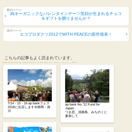
純オーガニックなバレンタインデー♡笑顔が生まれるチョコ
＆ギフトを贈りませんか？
エコプロダクツ2012でWITH PEACEの新作発表！
こちらの記事もよく読まれています。
7/14・15・16 ap bankフェス
ap bank fes ’12 Fund for
2018に出店します＠静岡・掛
Japan
川
つま恋、淡路島、みちのくに
参加して