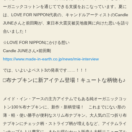
ーガニックコットンを通じてできる支援をおこなっています。夏に
は、LOVE FOR NIPPON代表の、キャンドルアーティストのCandle
JUNEさんと前田剛が、東日本大震災被災地復興に向けた思いを語り
合いました！
☆LOVE FOR NIPPONにかける想い
Candle JUNEさん×前田剛
https://www.made-in-earth.co.jp/news/mie-interview
では、いよいよベスト3の発表です……！！！
□布ナプキンに新アイテム登場！キュートな柄物も♪
メイド・イン・アースの主力アイテムでもある純オーガニックコッ
トン100％布ナプキンに、新作・新柄登場！ これまでにない形の
薄・軽・使い勝手が便利なスリム布ナプキン。大人気の三つ折り布
ナプキンにチェック柄・ストライプ柄が増えるなど、アイテムライ
ンナップもより豊富に、またお得なセット販売も大幅リニューアル