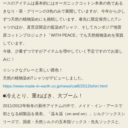
ースのアイテムは基本的にはオーガニックコットン本来の色である
きなり・茶・グリーンの3色のみで展開していますが、今年から少し
ずつ天然の植物染めにも挑戦しています。春先に限定発売したTシ
ャツのほか、直営店限定の藍染めTシャツ、そしてカンボジア地雷
原コットンプロジェクト「WITH PEACE」でも天然植物染めを実践
しています。
今後、少量ずつですがアイテムを増やしていく予定ですのでお楽し
みに！
☆シックなグレーと美しい茜色！
天然の植物染めTシャツがデビューしました。
https://www.made-in-earth.co.jp/news/cat8/2012tshirt.html
■冷えとり、重ねばき、大ブーム！
2011/2012年秋冬の新作アイテムの中で、メイド・イン・アースで
初となる絹製品を発表。「温＆温（on and on）」シルクソックスシ
リーズで、国産・天然シルクの五本指ソックス・先丸ソックスと、