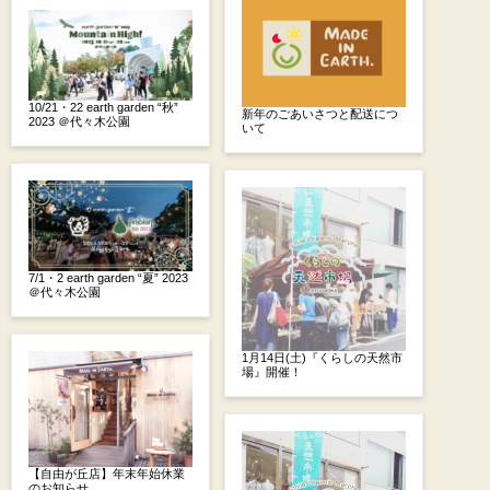
10/21・22 earth garden “秋”
新年のごあいさつと配送につ
2023 ＠代々木公園
いて
7/1・2 earth garden “夏” 2023
＠代々木公園
1月14日(土)『くらしの天然市
場』開催！
【自由が丘店】年末年始休業
のお知らせ