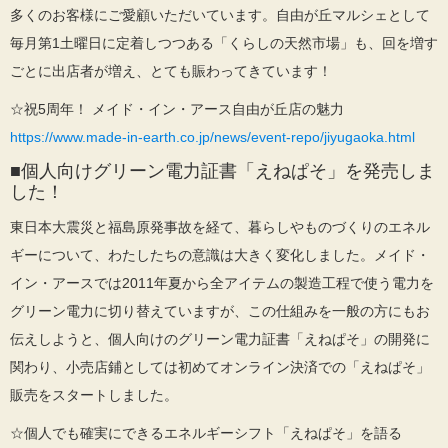
多くのお客様にご愛顧いただいています。自由が丘マルシェとして
毎月第1土曜日に定着しつつある「くらしの天然市場」も、回を増す
ごとに出店者が増え、とても賑わってきています！
☆祝5周年！ メイド・イン・アース自由が丘店の魅力
https://www.made-in-earth.co.jp/news/event-repo/jiyugaoka.html
■個人向けグリーン電力証書「えねぱそ」を発売しま
した！
東日本大震災と福島原発事故を経て、暮らしやものづくりのエネル
ギーについて、わたしたちの意識は大きく変化しました。メイド・
イン・アースでは2011年夏から全アイテムの製造工程で使う電力を
グリーン電力に切り替えていますが、この仕組みを一般の方にもお
伝えしようと、個人向けのグリーン電力証書「えねぱそ」の開発に
関わり、小売店鋪としては初めてオンライン決済での「えねぱそ」
販売をスタートしました。
☆個人でも確実にできるエネルギーシフト「えねぱそ」を語る