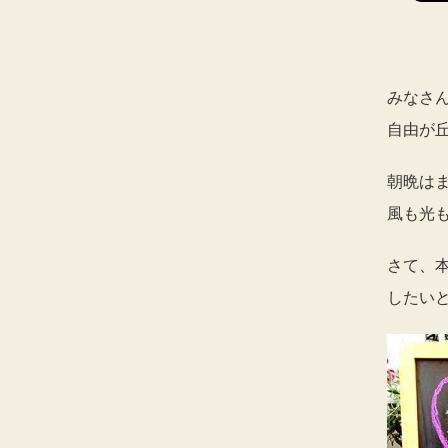
みなさ
自由が
朝晩は
風も光
さて、
したい