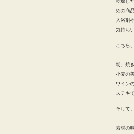
乾燥し
めの商
入浴剤
気持ち
こちら
朝、焼
小麦の
ワイン
ステキ
そして
素材の