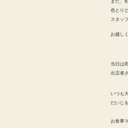
また、
色とり
スタッ
お越し
当日は
出店者
いつも
だいじ
お食事