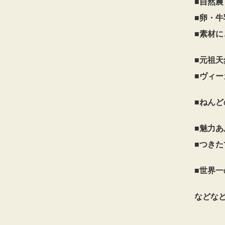
■自然農
■卵・
■素材
■元祖天
■ヴィ
■ねんど
■魅力あ
■つきた
■世界一
などな