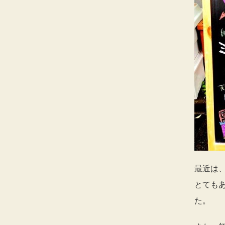
最近は
とても
た。