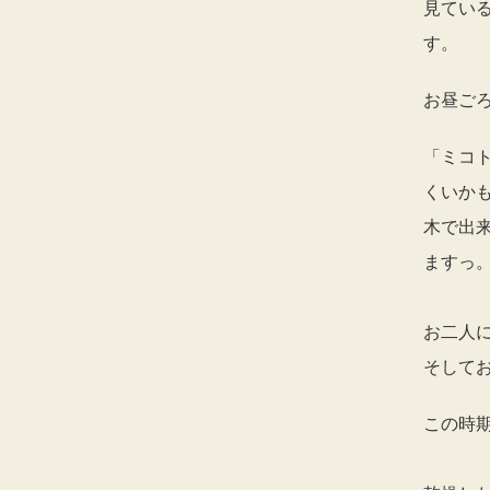
見てい
す。
お昼ご
「ミコ
くいか
木で出
ますっ
お二人
そして
この時