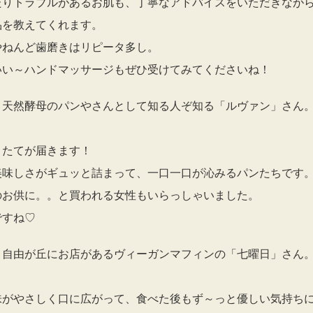
たりトラブルがあるお肌も、丁寧なアドバイスをいただきなが
品を教えてくれます。
やねんど歯磨きはリピータ多し。
いい～ハンドマッサージもぜひ受けてみてくださいね！
、天然酵母のパンやさんとして知る人ぞ知る「ルヴァン」さん
きたてが届きます！
美味しさがギュッと詰まって、一口一口が沁みるパンたちです
のお供に。。と買われる女性もいらっしゃいました。
ですね♡
、自由が丘にお店があるヴィーガンマフィンの「七曜日」さん
味がやさしく口に広がって、食べた後もず～っと優しい気持ち