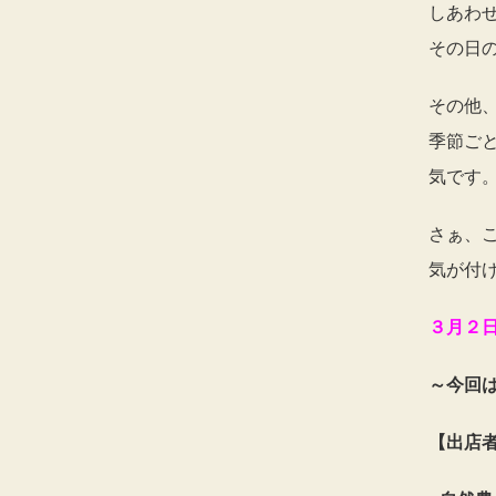
しあわ
その日
その他
季節ご
気です
さぁ、
気が付
３月２
～今回
【出店