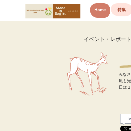
Home
特集
オーガニックコットン製品と
布ナプキン メイド・イン・ア
ース
イベント・レポー
みなさ
風も光
日は２
Tw