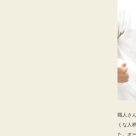
職人さ
くな人
た。オ