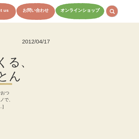
t us
お問い合わせ
オンラインショップ
2012/04/17
くる、
とん
でおつ
ノで、
]