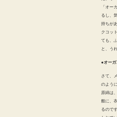
「オー
るし、
持ちが
クコッ
ても、
と、う
●オー
さて、
のよう
原綿は
般に、
るので