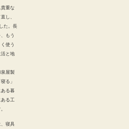
ん貴重な
て直し、
した。長
を、もう
よく使う
生活と地
和泉屋製
「寝る」
にある暮
にある工
す。
は、寝具