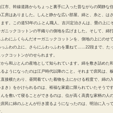
狛江市、幹線道路からちょっと裏手に入った昔ながらの閑静な
の工房はありました。しんと静かな広い部屋。綿と、糸と、は
ります。この道53年のふとん職人、吉川定治さんは、畳の上に
ーガニックコットンの平織りの側地を広げました。そして、綿
っふわにふくらんだオーガニックコットンを、側地の上にのせ
わっふわの上に、さらにふわっふわを重ねて……22段まで、た
ニックコットンがのせられます。
昔から和ぶとんの産地として知られています。綿を敷き詰めた
れるようになったのは江戸時代以降のこと。それまで庶民は、
に直接横たわり、昼間着ていた着物を上にかける程度で、綿の
いまき）をかけられるのは、裕福な家庭に限られていたそうで
とんを敷いて寝ることができるのは、位が高く高貴な家柄の人
般庶民に綿のふとんが行き渡るようになったのは、明治に入っ
す。