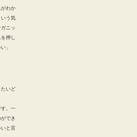
れがわか
という気
ーガニッ
んを押し
いい」
ったいど
です。一
のができ
いいと言