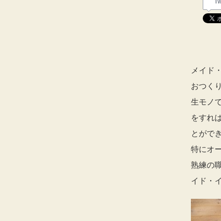
Tw
メイド
おつく
生モノ
をすれ
とがで
特にオ
熟練の
イド・