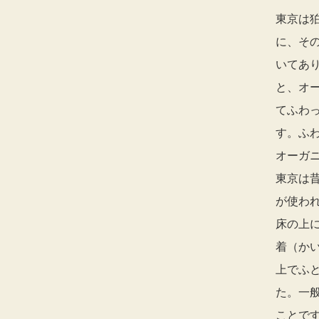
東京は
に、そ
いてあ
と、オ
てふわ
す。ふ
オーガ
東京は
が使わ
床の上
着（か
上でふ
た。一
ことで