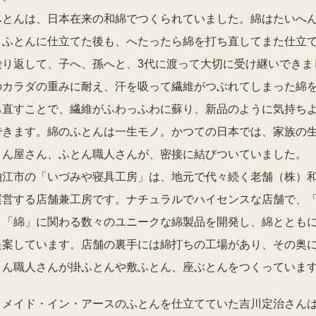
ふとんは、日本在来の和綿でつくられていました。綿はたいへ
、ふとんに仕立てた後も、へたったら綿を打ち直してまた仕立
繰り返して、子へ、孫へと、3代に渡って大切に受け継いできま
のカラダの重みに耐え、汗を吸って繊維がつぶれてしまった綿
ち直すことで、繊維がふわっふわに蘇り、新品のように気持ち
できます。綿のふとんは一生モノ。かつての日本では、家族の
とん屋さん、ふとん職人さんが、密接に結びついていました。
狛江市の「いづみや寝具工房」は、地元で代々続く老舗（株）
運営する店舗兼工房です。ナチュラルでハイセンスな店舗で、
」「綿」に関わる数々のユニークな綿製品を開発し、綿ととも
提案しています。店舗の裏手には綿打ちの工場があり、その奥
とん職人さんが掛ふとんや敷ふとん、座ぶとんをつくっていま
、メイド・イン・アースのふとんを仕立てていた吉川定治さん