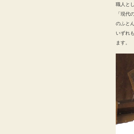
職人とし
「現代
のふと
いずれ
ます。