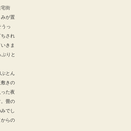
住宅街
さみが置
そうっ
打ちされ
ていきま
っぷりと
和ぶとん
板敷きの
入った夜
す。畳の
のみでし
てからの