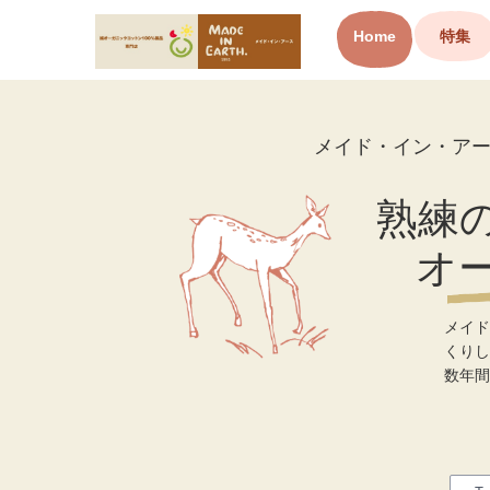
Home
特集
オーガニックコットン製品と
布ナプキン メイド・イン・ア
ース
メイド・イン・ア
熟練
オ
メイド
くりし
数年間