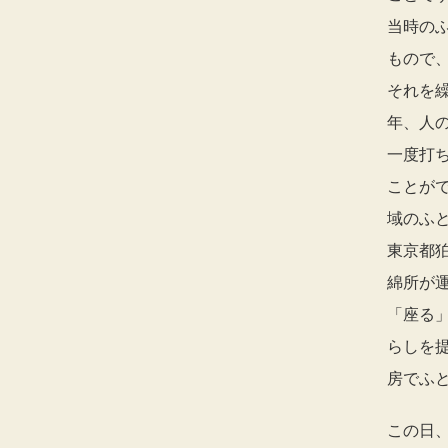
当時の
もので
それを
年、人
一度打
ことが
域のふ
東京都
綿所が
「座る
らしを
房でふ
この日