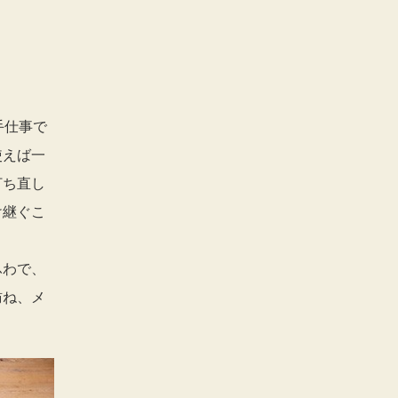
手仕事で
使えば一
打ち直し
け継ぐこ
ふわで、
訪ね、メ
。