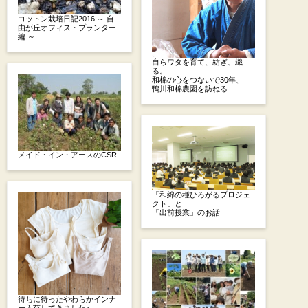
コットン栽培日記2016 ～ 自
由が丘オフィス・プランター
編 ～
自らワタを育て、紡ぎ、織
る。
和棉の心をつないで30年、
鴨川和棉農園を訪ねる
メイド・イン・アースのCSR
「和綿の種ひろがるプロジェ
クト」と
「出前授業」のお話
待ちに待ったやわらかインナ
ー入荷してきました♪