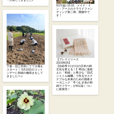
5/17(金) 15:10、メイド・イ
ン・アースのクラウドファン
ディング第二弾、開催中で
す！
【プレスリリース
2023/8/25】
【自給率０(ゼロ)の日本の綿
千葉・旧三芳村にてワタ畑を
文化を変える！】明治に途絶
スタート！ 5月10日のコット
えた「和綿」と希少な「旧式
ンデーに和綿の種蒔きをして
シャトル織機」で作るサステ
きました〜♫
ナブルな未来のための国産オ
ーガニック「手つむぎ糸の和
綿マフラー」が9/1(金）つい
に新発売！