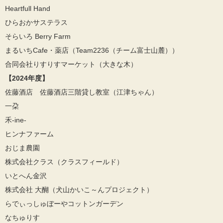
Heartfull Hand
ひらおかサステラス
そらいろ Berry Farm
まるいちCafe・薬店（Team2236（チーム富士山麓））
合同会社りすりすマーケット（大きな木）
【2024年度】
佐藤酒店 佐藤酒店三階貸し教室（江津ちゃん）
一朶
禾-ine-
ヒンナファーム
おじま農園
株式会社クラス（クラスフィールド）
いとへん金沢
株式会社 大醐（犬山かいこ～んプロジェクト）
らでぃっしゅぼーやコットンガーデン
なちゅりす