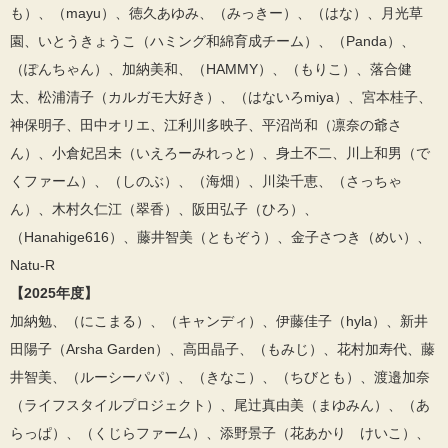
も）、（mayu）、徳久あゆみ、（みっきー）、（はな）、月光草
園、いとうきょうこ（ハミング和綿育成チーム）、（Panda）、
（ぽんちゃん）、加納美和、（HAMMY）、（もりこ）、落合健
太、松浦清子（カルガモ大好き）、（はないろmiya）、宮本桂子、
神保明子、田中オリエ、江利川多映子、平沼尚和（凛奈の爺さ
ん）、小倉妃呂未（いえろーみれっと）、身土不二、川上和男（で
くファーム）、（しのぶ）、（海畑）、川染千恵、（さっちゃ
ん）、木村久仁江（翠香）、阪田弘子（ひろ）、
（Hanahige616）、藤井智美（ともぞう）、金子さつき（めい）、
Natu-R
【2025年度】
加納勉、（にこまる）、（キャンディ）、伊藤佳子（hyla）、新井
田陽子（Arsha Garden）、高田晶子、（もみじ）、花村加寿代、藤
井智美、（ルーシーパパ）、（きなこ）、（ちびとも）、渡邉加奈
（ライフスタイルプロジェクト）、尾辻真由美（まゆみん）、（あ
らっぱ）、（くじらファー厶）、添野景子（花あかり けいこ）、