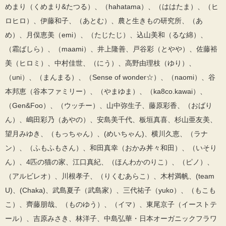
めまり（くめまり&たつる）、（hahatama）、（ははたま）、（ヒ
ロヒロ）、伊藤和子、（あとむ）、農と生きもの研究所、（あ
め）、月俣恵美（emi）、（たじたじ）、込山美和（るな綿）、
（霜ばしら）、（maami）、井上隆善、戸谷彩（とやや）、佐藤裕
美（ヒロミ）、中村佳世、（にう）、高野由理枝（ゆり）、
（uni）、（まんまる）、（Sense of wonder☆）、（naomi）、谷
本邦恵（谷本ファミリー）、（やまゆま）、（ka8co.kawai）、
（Gen&Foo）、（ウッチー）、山中弥生子、藤原彩香、（おばり
ん）、嶋田彩乃（あやの）、安島美千代、板垣真喜、杉山亜友美、
望月みゆき、（もっちゃん）、(めいちゃん)、横川久恵、（ラナ
ン）、（ふもふもさん）、和田真幸（おかみ丼々和田）、（いそり
ん）、4匹の猫の家、江口真紀、（ほんわかのりこ）、（ピノ）、
（アルビレオ）、川根孝子、（りくむあらこ）、木村満帆、(team
U)、(Chaka)、武島夏子（武島家）、三代祐子（yuko）、（もこも
こ）、齊藤朋哉、（ものゆう）、（イマ）、東尾京子（イーストテ
ール）、吉原みさき、林洋子、中島弘華・日本オーガニックフラワ