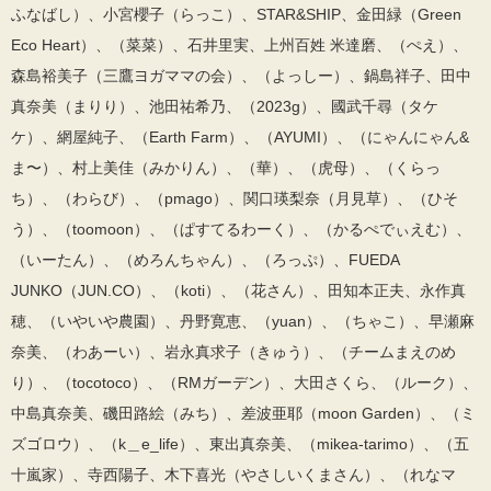
ふなばし）、小宮櫻子（らっこ）、STAR&SHIP、金田緑（Green
Eco Heart）、（菜菜）、石井里実、上州百姓 米達磨、（ぺえ）、
森島裕美子（三鷹ヨガママの会）、（よっしー）、鍋島祥子、田中
真奈美（まりり）、池田祐希乃、（2023g）、國武千尋（タケ
ケ）、網屋純子、（Earth Farm）、（AYUMI）、（にゃんにゃん&
ま〜）、村上美佳（みかりん）、（華）、（虎母）、（くらっ
ち）、（わらび）、（pmago）、関口瑛梨奈（月見草）、（ひそ
う）、（toomoon）、（ぱすてるわーく）、（かるぺでぃえむ）、
（いーたん）、（めろんちゃん）、（ろっぷ）、FUEDA
JUNKO（JUN.CO）、（koti）、（花さん）、田知本正夫、永作真
穂、（いやいや農園）、丹野寛恵、（yuan）、（ちゃこ）、早瀬麻
奈美、（わあーい）、岩永真求子（きゅう）、（チームまえのめ
り）、（tocotoco）、（RMガーデン）、大田さくら、（ルーク）、
中島真奈美、磯田路絵（みち）、差波亜耶（moon Garden）、（ミ
ズゴロウ）、（k＿e_life）、東出真奈美、（mikea-tarimo）、（五
十嵐家）、寺西陽子、木下喜光（やさしいくまさん）、（れなマ