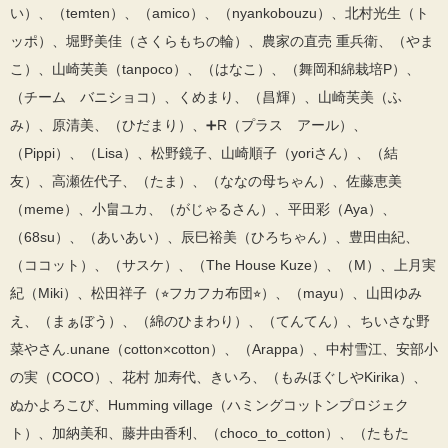
い）、（temten）、（amico）、（nyankobouzu）、北村光生（ト
ッポ）、堀野美佳（さくらもちの輪）、農家の直売 重兵衛、（やま
こ）、山崎芙美（tanpoco）、（はなこ）、（舞岡和綿栽培P）、
（チーム バニショコ）、くめまり、（昌輝）、山崎芙美（ふ
み）、原清美、（ひだまり）、➕R（プラス アール）、
（Pippi）、（Lisa）、松野鏡子、山崎順子（yoriさん）、（結
友）、高瀬佐代子、（たま）、（ななの母ちゃん）、佐藤恵美
（meme）、小畠ユカ、（がじゃるさん）、平田彩（Aya）、
（68su）、（あいあい）、辰巳裕美（ひろちゃん）、豊田由紀、
（ココット）、（サスケ）、（The House Kuze）、（M）、上月実
紀（Miki）、松田祥子（⭐︎フカフカ布団⭐︎）、（mayu）、山田ゆみ
え、（まぁぼう）、（綿のひまわり）、（てんてん）、ちいさな野
菜やさん.unane（cotton×cotton）、（Arappa）、中村雪江、安部小
の実（COCO）、花村 加寿代、きいろ、（もみほぐしやKirika）、
ぬかよろこび、Humming village（ハミングコットンプロジェク
ト）、加納美和、藤井由香利、（choco_to_cotton）、（たもた