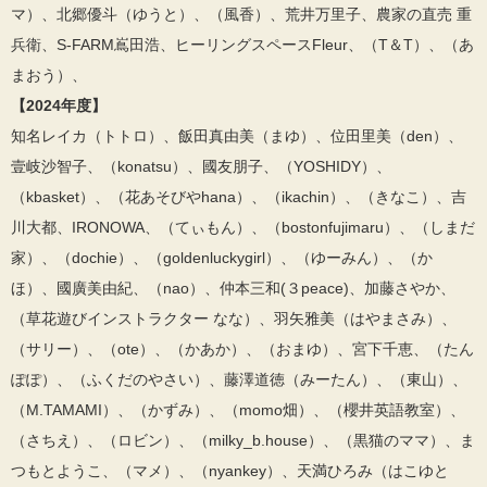
マ）、北郷優斗（ゆうと）、（風香）、荒井万里子、農家の直売 重
兵衛、S-FARM嶌田浩、ヒーリングスペースFleur、（T＆T）、（あ
まおう）、
【2024年度】
知名レイカ（トトロ）、飯田真由美（まゆ）、位田里美（den）、
壹岐沙智子、（konatsu）、國友朋子、（YOSHIDY）、
（kbasket）、（花あそびやhana）、（ikachin）、（きなこ）、吉
川大都、IRONOWA、（てぃもん）、（bostonfujimaru）、（しまだ
家）、（dochie）、（goldenluckygirl）、（ゆーみん）、（か
ほ）、國廣美由紀、（nao）、仲本三和(３peace)、加藤さやか、
（草花遊びインストラクター なな）、羽矢雅美（はやまさみ）、
（サリー）、（ote）、（かあか）、（おまゆ）、宮下千恵、（たん
ぽぽ）、（ふくだのやさい）、藤澤道徳（みーたん）、（東山）、
（M.TAMAMI）、（かずみ）、（momo畑）、（櫻井英語教室）、
（さちえ）、（ロビン）、（milky_b.house）、（黒猫のママ）、ま
つもとようこ、（マメ）、（nyankey）、天満ひろみ（はこゆと