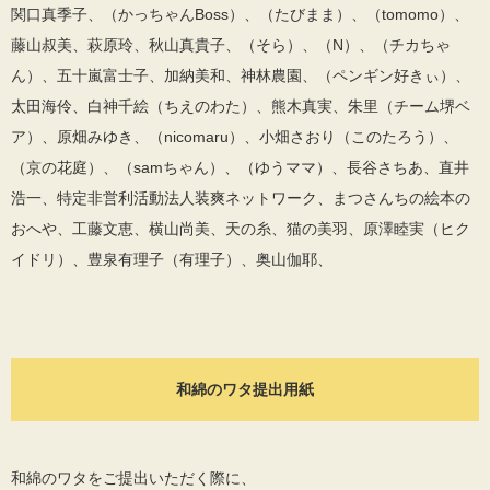
関口真季子、（かっちゃんBoss）、（たびまま）、（tomomo）、
藤山叔美、萩原玲、秋山真貴子、（そら）、（N）、（チカちゃ
ん）、五十嵐富士子、加納美和、神林農園、（ペンギン好きぃ）、
太田海伶、白神千絵（ちえのわた）、熊木真実、朱里（チーム堺ベ
ア）、原畑みゆき、（nicomaru）、小畑さおり（このたろう）、
（京の花庭）、（samちゃん）、（ゆうママ）、長谷さちあ、直井
浩一、特定非営利活動法人装爽ネットワーク、まつさんちの絵本の
おへや、工藤文恵、横山尚美、天の糸、猫の美羽、原澤睦実（ヒク
イドリ）、豊泉有理子（有理子）、奥山伽耶、
和綿のワタ提出用紙
和綿のワタをご提出いただく際に、