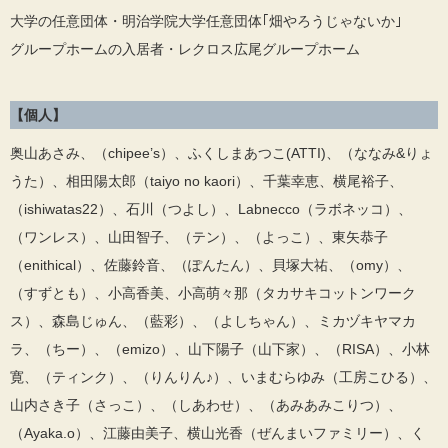
大学の任意団体・明治学院大学任意団体｢畑やろうじゃないか｣
グループホームの入居者・レクロス広尾グループホーム
【個人】
奥山あさみ、（chipee’s）、ふくしまあつこ(ATTI)、（ななみ&りょ
うた）、相田陽太郎（taiyo no kaori）、千葉幸恵、横尾裕子、
（ishiwatas22）、石川（つよし）、Labnecco（ラボネッコ）、
（ワンレス）、山田智子、（テン）、（よっこ）、東矢恭子
（enithical）、佐藤鈴音、（ぽんたん）、貝塚大祐、（omy）、
（すずとも）、小高香美、小高萌々那（タカサキコットンワーク
ス）、森島じゅん、（藍彩）、（よしちゃん）、ミカヅキヤマカ
ラ、（ちー）、（emizo）、山下陽子（山下家）、（RISA）、小林
寛、（ティンク）、（りんりん♪）、いまむらゆみ（工房こひる）、
山内さき子（さっこ）、（しあわせ）、（あみあみこりつ）、
（Ayaka.o）、江藤由美子、横山光香（ぜんまいファミリー）、く