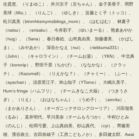
住貴恵、（りまゆこ）、外川京子（京ちゃん）、金子美香子、岡野
美球（Miu,）、（りんご）、（ゆしき）、近藤とく子（トッコ）、
松川真美（btnmhksmymsiblings_mom）、（はむはむ）、林夏子
（natsu）、（erisaku）、今井彩子、（ゆいまーる）、熊倉あやか
（hug）、（Sana）、春日春絵、山嵜真由美、加藤優美、（かばし
ま）、（みやあか）、深谷かなえ（nui）、（riekkuma331）、
（John）、（キャロライン）、（チームお湯）、（YKN）、中北典
子（konorip）、野田千景（ちかげ）、（ななかな）、（クラッ
チ）、（Kazumall）、（りえかな？）、（チャミー）、（ふー）、
（ayachan）、須原里江子、米山知子（YTomo）、大嶋久美子、
Hum’s fringe（ハムフリ）、（チームきなこ大福）、（つきうさ
ぎ）、（りえ）、（おはなちゃん）、（うめ子）、（amrita）、
（まかありさん）、（オーガニックサロングローリア）、川田瑠美
（るみ）、直井明代、早川美奈（チームもろつか）、中村ひとみ
（のんじ）、松岡弓愛、上山真由美、杉山真代、（cyi）、齊藤実
穂、濱谷政士、吉田奈緒子（工房こどもノか）、多田健太郎、Awai