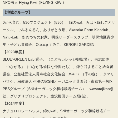
NPO法人 Flying Kiwi（FLYING KIWI）
【地域グループ】
0から育む、530プロジェクト（530）、綿のwa!、みはら綿しごとサ
ークル、ごみるんるん、ありがとう畑、Akasaka Farm Kidsclub、
Natu-Lab、あめつちのお家、明保リーダースクラブ、明保地区青少
年・子ども育成会、O.o.c.p くみこ、KERORI GARDEN
【2023年度】
BLUE×GREEN Lab.逗子、（こどもカレッジ御殿場）、有志団体
「つながる」（つながる愉快な仲間たち）、鎌ケ谷まるごと給食審
議会、公益社団法人長寿社会文化協会（WAC）（千の森）、タマリ
バタケ、宗教法人 生長の家SNIオーガニック菜園部・東京第一教区
PBSグループ（SNIオーガニック和棉栽培チーム）、wawatajikan@
結、グリグリプロジェクト、室沢棚田チーム畑(仮)、
【2024年度】
ナチュロロジーハウス、綿のwa!、SNIオーガニック和棉栽培チー