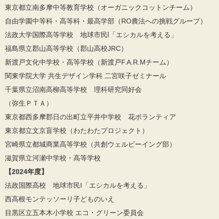
東京都立南多摩中等教育学校（オーガニックコットンチーム）
自由学園中等科・高等科・最高学部（RO農法への挑戦グループ）
法政大学国際高等学校 地球市民Ⅰ「エシカルを考える」
福島県立郡山高等学校（郡山高校JRC）
新渡戸文化中学校・高等学校（新渡戸F.A.R.Mチーム）
関東学院大学 共生デザイン学科 二宮咲子ゼミナール
千葉県立沼南高柳高等学校 理科研究同好会
（弥生ＰＴＡ）
東京都西多摩郡日の出町立平井中学校 花ボランティア
東京都立文京盲学校（わたわたプロジェクト）
宮崎県立都城商業高等学校（共創ウェルビーイング部）
滋賀県立河瀬中学校・高等学校
【2024年度】
法政国際高校 地球市民I「エシカルを考える」
西高根モンテッソーリ子どものいえ
目黒区立五本木小学校 エコ・グリーン委員会