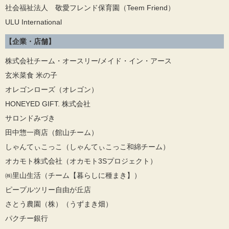
社会福祉法人 敬愛フレンド保育園（Teem Friend）
ULU International
【企業・店舗】
株式会社チーム・オースリー/メイド・イン・アース
玄米菜食 米の子
オレゴンローズ（オレゴン）
HONEYED GIFT. 株式会社
サロンドみづき
田中惣一商店（館山チーム）
しゃんてぃこっこ（しゃんてぃこっこ和綿チーム）
オカモト株式会社（オカモト3Sプロジェクト）
㈱里山生活（チーム【暮らしに種まき】）
ピープルツリー自由が丘店
さとう農園（株）（うずまき畑）
パクチー銀行