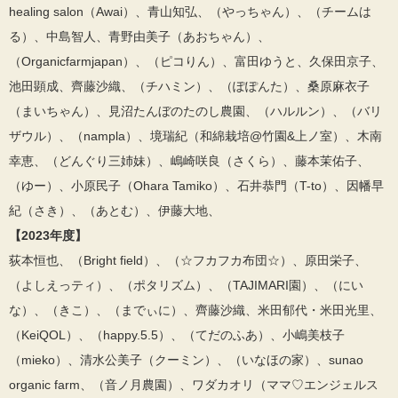
healing salon（Awai）、青山知弘、（やっちゃん）、（チームは
る）、中島智人、青野由美子（あおちゃん）、
（Organicfarmjapan）、（ピコりん）、富田ゆうと、久保田京子、
池田顕成、齊藤沙織、（チハミン）、（ぽぽんた）、桑原麻衣子
（まいちゃん）、見沼たんぼのたのし農園、（ハルルン）、（バリ
ザウル）、（nampla）、境瑞紀（和綿栽培@竹園&上ノ室）、木南
幸恵、（どんぐり三姉妹）、嶋崎咲良（さくら）、藤本茉佑子、
（ゆー）、小原民子（Ohara Tamiko）、石井恭門（T-to）、因幡早
紀（さき）、（あとむ）、伊藤大地、
【2023年度】
荻本恒也、（Bright field）、（☆フカフカ布団☆）、原田栄子、
（よしえっティ）、（ポタリズム）、（TAJIMARI園）、（にい
な）、（きこ）、（までぃに）、齊藤沙織、米田郁代・米田光里、
（KeiQOL）、（happy.5.5）、（てだのふあ）、小嶋美枝子
（mieko）、清水公美子（クーミン）、（いなほの家）、sunao
organic farm、（音ノ月農園）、ワダカオリ（ママ♡エンジェルス