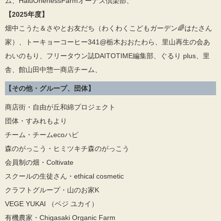
ム、HaluOnenessFarmオーナズ倶楽部、
【2025年度】
畑中こうた＆さやとお友だち（わくわくこどもガーデン🌈はたさん
家）、トーキョーコーヒー341@栃木おおたわら、里山再生の会あ
わいのもり、フリータウン誌DAITOTIME編集部、ぐるり plus、里
舎、館山田中惣一商店チーム、
【その他・グループ、団体】
商店街・自由が丘和綿プロジェクト
団体・すみれもより
チーム・チームecoハピ
森のがっこう・ヒミツキチ森のがっこう
会員制の畑・Coltivate
スクールの生徒さん・ethical cosmetic
クラフトグループ・山のお家K
VEGE YUKAI （ベジ ユカイ）
有機農家・Chigasaki Organic Farm