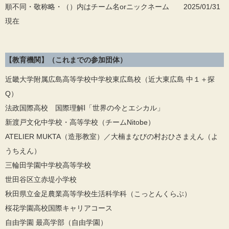
順不同・敬称略・（）内はチーム名orニックネーム 2025/01/31
現在
【教育機関】（これまでの参加団体）
近畿大学附属広島高等学校中学校東広島校（近大東広島 中１＋探
Q）
法政国際高校 国際理解Ⅰ「世界の今とエシカル」
新渡戸文化中学校・高等学校（チームNitobe）
ATELIER MUKTA（造形教室）／大楠まなびの村おひさまえん（よ
うちえん）
三輪田学園中学校高等学校
世田谷区立赤堤小学校
秋田県立金足農業高等学校生活科学科（こっとんくらぶ）
桜花学園高校国際キャリアコース
自由学園 最高学部（自由学園）