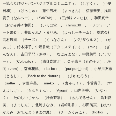
ー協会及びジャパンベジタブルコミュニティ、（しずく）、（小夏
日和）、（げっちゅ）、藤中芳枝、（まっきん）、斎藤奏美、浅川
貴子（なみへー）、（SakTak）、（三姉妹ママなお）、和田真幸
（おかみ丼々和田）、（いろは堂）、（hiros.30）、（フラワーア
ート果鈴）、井田かれん・まりあ、（よっしーチーム）、株式会社
高村農園、（チーズ）、（くつなさん）、（バリザウルス）、（が
あこ）、鈴木淳子、中屋香織（アタミステイル）、（mid）、（ぎ
んなん）、吉田早耶（さや）、（なごみまな）、中野悠司（アデリ
ー）、（Coltivate）、（独身貴族.T）、金子恵里（春の子犬）、座
間（zam）、森田花帆、（ku-bo）、（puripuri_bird）、小早川友志
（ともし）、（Back to the Nature）、（まゆたろう）、
（sattie）、伊藤麻美、（mieko）、（麦ゅっ！）、小菅貴子、（す
えよしけ）、（もんちゃん）、（Ayumi）、山内美香、（いなっ
く）、たのしいじかん、（浄香茶家）、（あんでるせん）、鳥羽愛
美、（よっしん）、北崎まなみ、（岩崎彩香）、杉田萌実、おおつ
かえみ（おてんとうさまの庭）、（チームくみこ）、（hoihoi）、