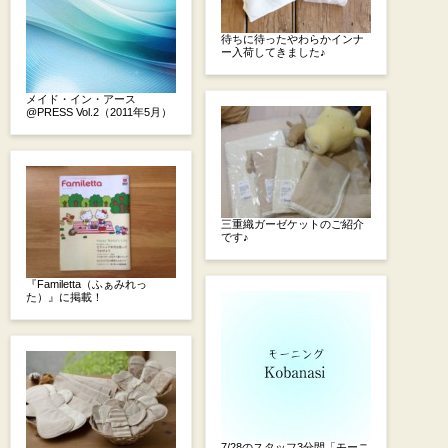
待ちに待ったやわらかインナ
ー入荷してきました♪
メイド・イン・アース
@PRESS Vol.2（2011年5月）
三重織ガーゼケットのご紹介
です♪
『Familetta（ふぁみれっ
た）』に掲載！
7/28のスタッフ3分間「モーニ