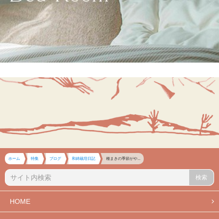
ホーム
特集
ブログ
和綿栽培日記
種まきの季節がや...
検索
HOME