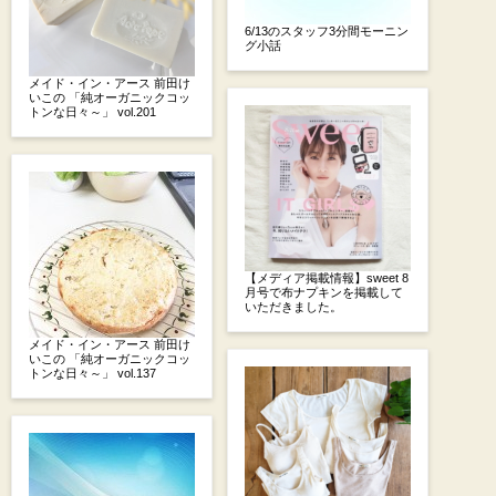
6/13のスタッフ3分間モーニン
グ小話
メイド・イン・アース 前田け
いこの 「純オーガニックコッ
トンな日々～」 vol.201
【メディア掲載情報】sweet 8
月号で布ナプキンを掲載して
いただきました。
メイド・イン・アース 前田け
いこの 「純オーガニックコッ
トンな日々～」 vol.137