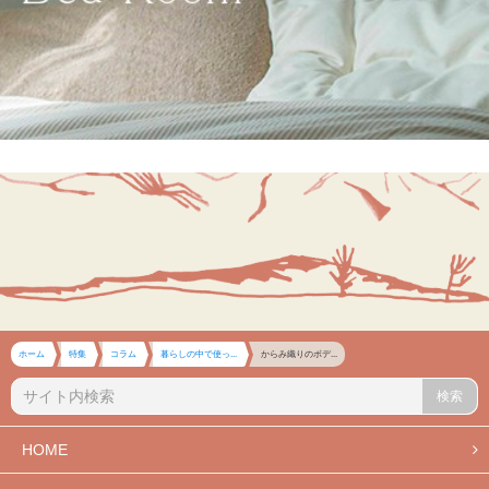
ホーム
特集
コラム
暮らしの中で使っ...
からみ織りのボデ...
検索
HOME