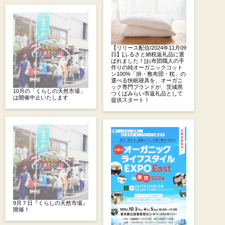
【リリース配信/2024年11月09
日】[ふるさと納税返礼品に選
ばれました！]お布団職人の手
作りの純オーガニックコット
ン100%「掛・敷布団・枕」の
選べる快眠寝具を、オーガニ
ック専門ブランドが、茨城県
10月の「くらしの天然市場」
つくばみらい市返礼品として
は開催中止いたします
提供スタート！
9月７日『くらしの天然市場』
開催！