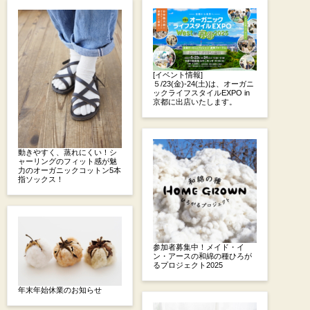
[イベント情報]
５/23(金)-24(土)は、オーガニ
ックライフスタイルEXPO in
京都に出店いたします。
動きやすく、蒸れにくい！シ
ャーリングのフィット感が魅
力のオーガニックコットン5本
指ソックス！
参加者募集中！メイド・イ
ン・アースの和綿の種ひろが
るプロジェクト2025
年末年始休業のお知らせ