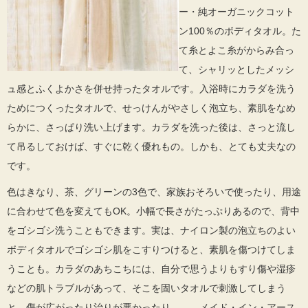
ー・純オーガニックコット
ン100％のボディタオル。た
て糸とよこ糸がからみ合っ
て、シャリッとしたメッシ
ュ感とふくよかさを併せ持ったタオルです。入浴時にカラダを洗う
ためにつくったタオルで、せっけんがやさしく泡立ち、素肌をなめ
らかに、さっぱり洗い上げます。カラダを洗った後は、さっと流し
て吊るしておけば、すぐに乾く優れもの。しかも、とても丈夫なの
です。
色はきなり、茶、グリーンの3色で、家族おそろいで使ったり、用途
に合わせて色を変えてもOK。小幅で長さがたっぷりあるので、背中
をゴシゴシ洗うこともできます。実は、ナイロン製の泡立ちのよい
ボディタオルでゴシゴシ肌をこすりつけると、素肌を傷つけてしま
うことも。カラダのあちこちには、自分で思うよりもすり傷や湿疹
などの肌トラブルがあって、そこを固いタオルで刺激してしまう
と、傷が広がったり治りが悪かったり……。メイド・イン・アース