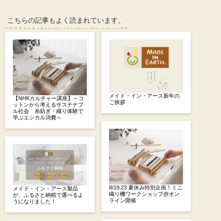
こちらの記事もよく読まれています。
メイド・イン・アース新年の
【NHKカルチャー講座】～コ
ご挨拶
ットンから考えるサステナブ
ル社会 糸紡ぎ・織り体験で
学ぶエシカル消費～
8/19.23 夏休み特別企画！ミニ
メイド・イン・アース製品
織り機ワークショップ@オン
が、ふるさと納税で選べるよ
ライン開催
うになりました！