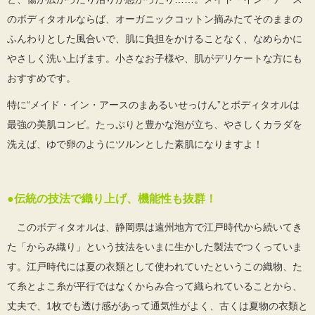
のボディタオルならば、オーガニックコットン摘みたてそのままの
ふんわりとした風合いで、肌に負担をかけることなく、なめらかに
やさしく洗い上げます。小さなお子様や、肌がデリケートな方にも
おすすめです。
特に“メイド・イン・アースのまあるいせっけん”とボディタオルは
最強の美肌コンビ。たっぷりと豊かな泡が立ち、やさしくカラダを
洗えば、ゆで卵のようにツルンとした素肌になりますよ！
●伝統の技法で織り上げ、機能性も抜群！
このボディタオルは、静岡県は遠州地方で江戸時代から続いてき
た「からみ織り」という技法をいまに生かした製法でつくっていま
す。江戸時代には夏の衣類として使われていたというこの織物、た
て糸とよこ糸が平行ではなくからみ合って織られていることから、
丈夫で、1枚でも透け感があって通気性がよく、古くは夏物の衣類と