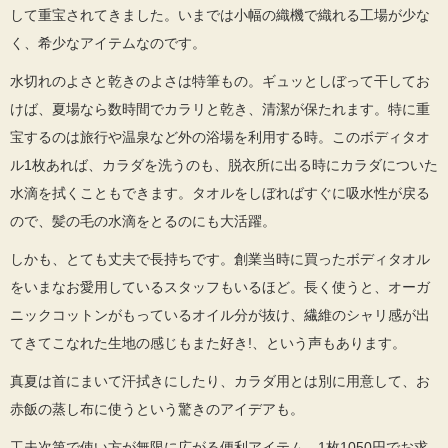
して重宝されてきました。いまでは小幅の織機で織れる工場が少な
く、希少なアイテムなのです。
水切れのよさと乾きのよさは特筆もの。ギュッとしぼって干してお
けば、夏場なら数時間でカラリと乾き、清潔が保たれます。特に重
宝するのは旅行や温泉など外の浴場を利用する時。このボディタオ
ル1枚あれば、カラダを洗うのも、脱衣所に出る時にカラダについた
水滴を拭くこともできます。タオルをしぼればすぐに吸水性が戻る
ので、髪の毛の水滴をとるのにも大活躍。
しかも、とても丈夫で長持ちです。創業当時に買ったボディタオル
をいまなお愛用しているスタッフもいるほど。長く使うと、オーガ
ニックコットンがもっているオイル分が抜け、繊維のシャリ感が出
てきてこなれた生地の感じもまた好き!、という声もあります。
真夏は首にまいて汗拭きにしたり、カラダ用とは別に用意して、お
赤飯の蒸し布に使うという驚きのアイデアも。
工夫次第で使い方が無限に広がる便利アイテム。1枚1050円でお求