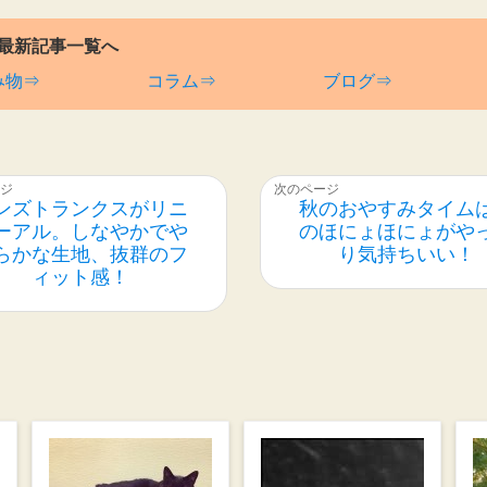
最新記事一覧へ
み物⇒
コラム⇒
ブログ⇒
ンズトランクスがリニ
秋のおやすみタイム
ーアル。しなやかでや
のほにょほにょがや
らかな生地、抜群のフ
り気持ちいい！
ィット感！