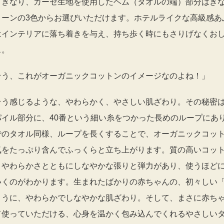
てきなり、ガーゼ生地を使用したヘム（タオルの端）部分はき
リーンの3色からお選びいただけます。ホテルライクな高級感あ
はインテリアに落ち着きを与え、持ち歩く時にもさりげなくお
ス。
そう、これがオーガニックコットンのイメージなのよね！」
そう感じるような、やわらかく、やさしい肌ざわり。その秘密
パイル部分に、40番という細い糸をつかった長めのループにあ
でのタオル同様、ループを長くすることで、オーガニックコッ
気をたっぷり含んでふっくらと立ち上がります。質の高いコッ
、やわらかさとともにしなやかな張りと弾力があり、使うほど
いくのがわかります。生まれたばかりの赤ちゃんの、初々しい
ように、やわらかでしなやかな肌ざわり。そして、まさに赤ち
て使っていただける、心身を温かく包み込んでくれるやさしい