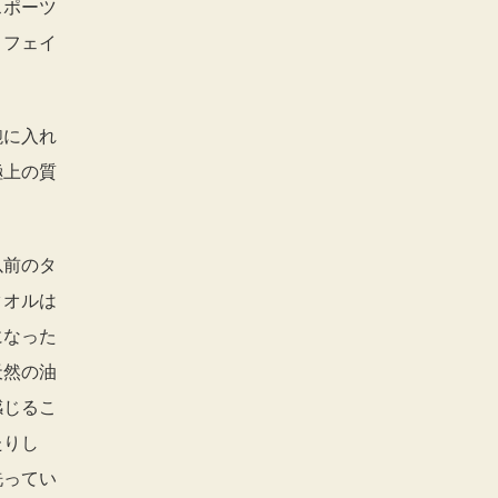
スポーツ
、フェイ
鞄に入れ
極上の質
以前のタ
タオルは
になった
天然の油
感じるこ
たりし
洗ってい