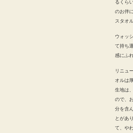
るくら
のお伴
スタオ
ウォッ
て持ち
感にふ
リニュ
オルは
生地は
ので、
分を含
とがあ
て、や