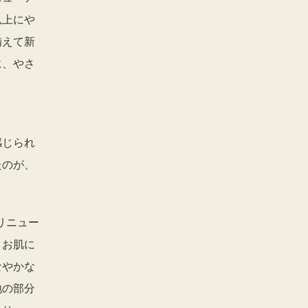
以上にや
備えて新
に、やさ
感じられ
たのが、
リニュー
、お肌に
なやかな
地の部分