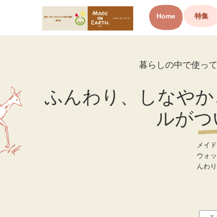
Home
特集
オーガニックコットン製品と
布ナプキン メイド・イン・ア
ース
暮らしの中で使っ
ふんわり、しなやか
ルがつ
メイ
ウォッ
んわり