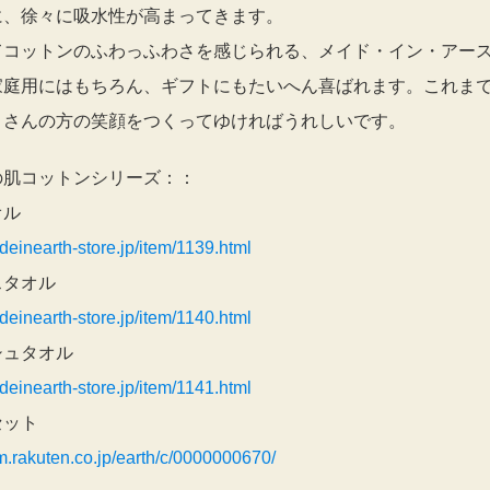
に、徐々に吸水性が高まってきます。
てコットンのふわっふわさを感じられる、メイド・イン・アー
家庭用にはもちろん、ギフトにもたいへん喜ばれます。これま
くさんの方の笑顔をつくってゆければうれしいです。
の肌コットンシリーズ：：
オル
adeinearth-store.jp/item/1139.html
スタオル
adeinearth-store.jp/item/1140.html
シュタオル
adeinearth-store.jp/item/1141.html
セット
tem.rakuten.co.jp/earth/c/0000000670/