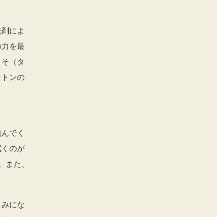
洗剤によ
の力を最
こそ（タ
ットンの
。
包んでく
拭くのが
。また、
しみにな