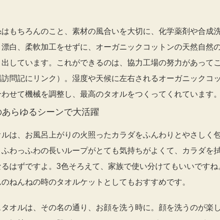
糸はもちろんのこと、素材の風合いを大切に、化学薬剤や合成
、漂白、柔軟加工をせずに、オーガニックコットンの天然自然
き出しています。これができるのは、協力工場の努力があって
場訪問記にリンク）。湿度や天候に左右されるオーガニックコ
合わせて機械を調整し、最高のタオルをつくってくれています
のあらゆるシーンで大活躍
オルは、お風呂上がりの火照ったカラダをふんわりとやさしく
。ふわっふわの長いループがとても気持ちがよくて、カラダを
なるはずですよ。3色そろえて、家族で使い分けてもいいですね
んのねんねの時のタオルケットとしてもおすすめです。
スタオルは、その名の通り、お顔を洗う時に。顔を洗うのが楽