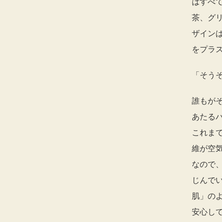
はすべ
茶、グ
ザイン
をプラ
「そう
誰もが
あたる
これま
維が空
なので
じんで
肌」の
安心し