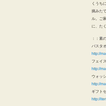
くうち
摘みた
ル。ご
に、た
：：素
バスタ
http://m
フェイ
http://m
ウォッ
http://m
ギフト
http://i