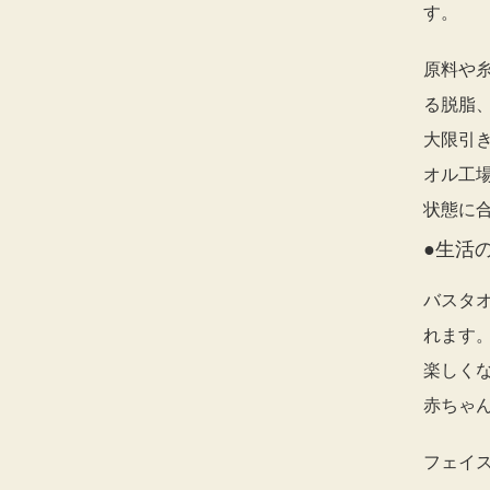
す。
原料や
る脱脂
大限引
オル工
状態に
●生活
バスタ
れます
楽しく
赤ちゃ
フェイ