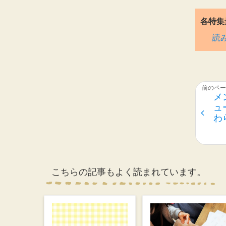
各特集
読
メ
ュ
わ
こちらの記事もよく読まれています。