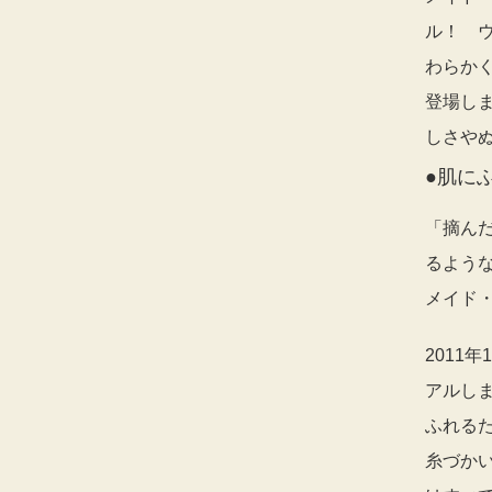
ル！ 
わらか
登場し
しさや
●肌に
「摘ん
るよう
メイド
2011
アルし
ふれる
糸づか