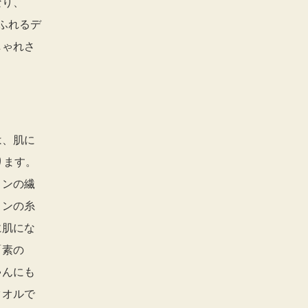
なり、
ふれるデ
しゃれさ
は、肌に
ります。
トンの繊
トンの糸
に肌にな
「素の
ゃんにも
タオルで