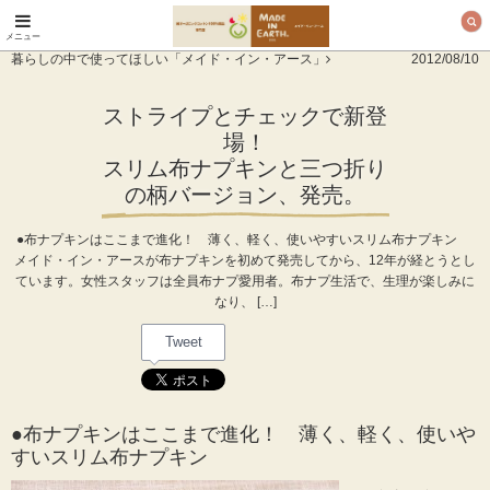
メニュー
オーガニックコットン
暮らしの中で使ってほしい「メイド・イン・アース」
2012/08/10
製品と布ナプキン メ
イド・イン・アース
ストライプとチェックで新登
場！
スリム布ナプキンと三つ折り
の柄バージョン、発売。
●布ナプキンはここまで進化！ 薄く、軽く、使いやすいスリム布ナプキン
メイド・イン・アースが布ナプキンを初めて発売してから、12年が経とうとし
ています。女性スタッフは全員布ナプ愛用者。布ナプ生活で、生理が楽しみに
なり、 […]
Tweet
●布ナプキンはここまで進化！ 薄く、軽く、使いや
すいスリム布ナプキン