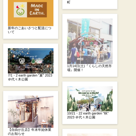
町
新年のごあいさつと配送につ
いて
1月14日(土)『くらしの天然市
場』開催！
7/1・2 earth garden “夏” 2023
＠代々木公園
10/21・22 earth garden “秋”
2023 ＠代々木公園
【自由が丘店】年末年始休業
のお知らせ