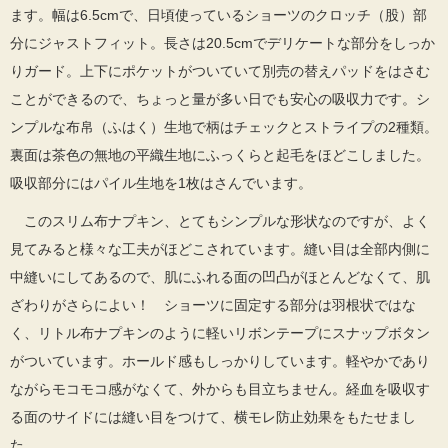
ます。幅は6.5cmで、日頃使っているショーツのクロッチ（股）部
分にジャストフィット。長さは20.5cmでデリケートな部分をしっか
りガード。上下にポケットがついていて別売の替えパッドをはさむ
ことができるので、ちょっと量が多い日でも安心の吸収力です。シ
ンプルな布帛（ふはく）生地で柄はチェックとストライプの2種類。
裏面は茶色の無地の平織生地にふっくらと起毛をほどこしました。
吸収部分にはパイル生地を1枚はさんでいます。
このスリム布ナプキン、とてもシンプルな形状なのですが、よく
見てみると様々な工夫がほどこされています。縫い目は全部内側に
中縫いにしてあるので、肌にふれる面の凹凸がほとんどなくて、肌
ざわりがさらによい！ ショーツに固定する部分は羽根状ではな
く、リトル布ナプキンのように軽いリボンテープにスナップボタン
がついています。ホールド感もしっかりしています。軽やかであり
ながらモコモコ感がなくて、外からも目立ちません。経血を吸収す
る面のサイドには縫い目をつけて、横モレ防止効果をもたせまし
た。