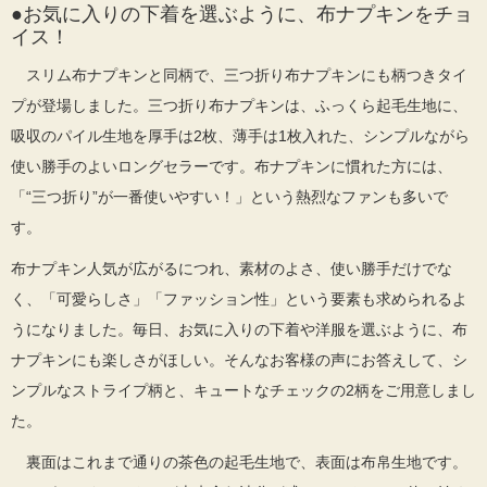
●お気に入りの下着を選ぶように、布ナプキンをチョ
イス！
スリム布ナプキンと同柄で、三つ折り布ナプキンにも柄つきタイ
プが登場しました。三つ折り布ナプキンは、ふっくら起毛生地に、
吸収のパイル生地を厚手は2枚、薄手は1枚入れた、シンプルながら
使い勝手のよいロングセラーです。布ナプキンに慣れた方には、
「“三つ折り”が一番使いやすい！」という熱烈なファンも多いで
す。
布ナプキン人気が広がるにつれ、素材のよさ、使い勝手だけでな
く、「可愛らしさ」「ファッション性」という要素も求められるよ
うになりました。毎日、お気に入りの下着や洋服を選ぶように、布
ナプキンにも楽しさがほしい。そんなお客様の声にお答えして、シ
ンプルなストライプ柄と、キュートなチェックの2柄をご用意しまし
た。
裏面はこれまで通りの茶色の起毛生地で、表面は布帛生地です。