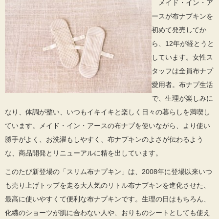
メイド・イン・ア
ースが布ナプキンを
初めて発売してか
ら、12年が経とうと
しています。女性ス
タッフは全員布ナプ
愛用者。布ナプ生活
で、生理が楽しみに
なり、体調が整い、いつもイキイキと楽しく日々の暮らしを満喫し
ています。メイド・イン・アースの布ナプを使いながら、より使い
勝手がよく、お洗濯もしやすく、布ナプキンのよさが伝わるよう
な、商品開発とリニューアルに精を出しています。
このたび新登場の「スリム布ナプキン」は、2008年に登場以来いつ
も売り上げトップを走る大人気のリトル布ナプキンを進化させた、
最高に使いやすくて便利な布ナプキンです。生理の日はもちろん、
化繊のショーツが肌に合わない人や、おりものシートとしても使え