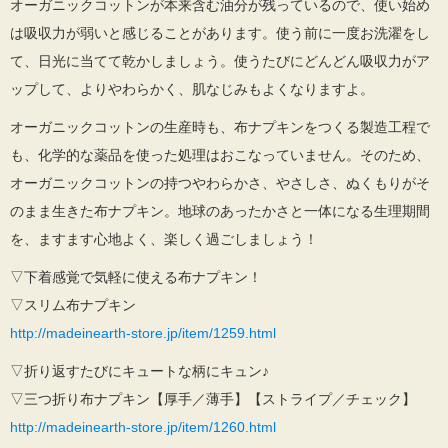
オーガニックコットンが本来含む油分が残っているので、使い始め
は吸収力が弱いと感じることがあります。使う前に一度お洗濯をし
て、日光に当てて乾かしましょう。使うたびにどんどん吸収力がア
ップして、よりやわらかく、肌なじみもよくなりますよ。
オーガニックコットンの生産時も、布ナプキンをつくる製造工程で
も、化学的な薬品を使った処理はおこなっていません。そのため、
オーガニックコットンの持つやわらかさ、やさしさ、ぬくもりがそ
のまま生きた布ナプキン。地球のあったかさと一体になる生理期間
を、ますます心地よく、楽しく過ごしましょう！
▽下着感覚で気軽に使える布ナプキン！
▽スリム布ナプキン
http://madeinearth-store.jp/item/1259.html
▽折り返すたびにキュートな柄にキュン♪
▽三つ折り布ナプキン【厚手／薄手】【ストライプ／チェック】
http://madeinearth-store.jp/item/1260.html