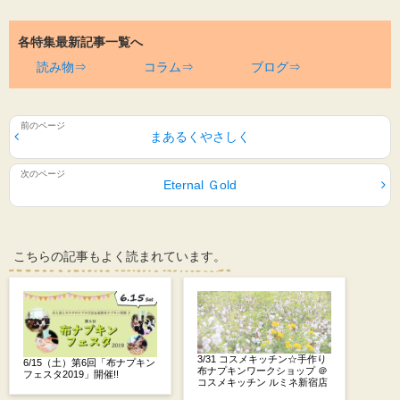
各特集最新記事一覧へ
読み物⇒
コラム⇒
ブログ⇒
まあるくやさしく
Eternal Ｇold
こちらの記事もよく読まれています。
3/31 コスメキッチン☆手作り
6/15（土）第6回「布ナプキン
布ナプキンワークショップ ＠
フェスタ2019」開催!!
コスメキッチン ルミネ新宿店