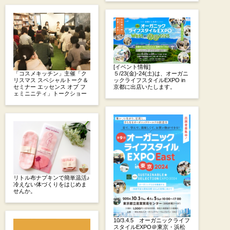
[イベント情報]
５/23(金)-24(土)は、オーガニ
「コスメキッチン」主催「ク
ックライフスタイルEXPO in
リスマス スペシャルトーク＆
京都に出店いたします。
セミナー エッセンス オブ フ
ェミニニティ」トークショー
リトル布ナプキンで簡単温活♪
冷えない体づくりをはじめま
せんか。
10/3.4.5 オーガニックライフ
スタイルEXPO＠東京・浜松