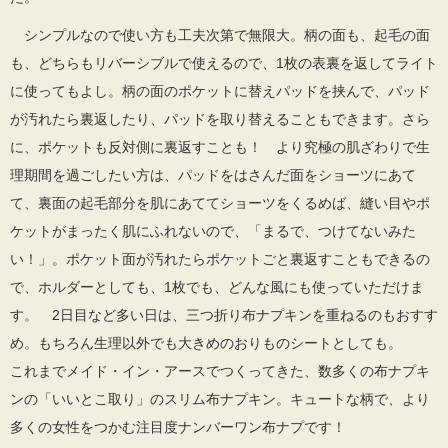
シンプルなので使い方も工夫次第で無限大。柄の面も、起毛の面
も、どちらもリバーシブルで使えるので、1枚の表裏を返してライト
に使ってもよし。柄の面のポケットに替えパッドを挟んで、パッド
が汚れたら裏返したり、パッドを取り替えることもできます。さら
に、ポケットも反対側に裏返すことも！ より究極の肌ざわりで生
理期間を過ごしたい方は、パッドをはさんだ面をショーツにあて
て、裏面の起毛部分を肌にあててショーツをくるめば、縫い目やポ
ケットがまったく肌にふれないので、「まるで、つけてないみた
い！」。ポケット面が汚れたらポケットごと裏返すこともできるの
で、ホルダーとしても、1枚でも、どんな風にも使っていただけま
す。 2日目など多い日は、三つ折り布ナプキンを重ねるのもおすす
め。もちろん生理以外でも大きめのおりものシートとしても。
これまでメイド・イン・アースでつくってきた、数多くの布ナプキ
ンの「いいとこ取り」のスリム布ナプキン。キュートな柄で、より
多くの女性をつかむ注目度ナンバーワン布ナプです！