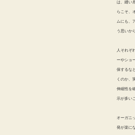
は、縫い
らこそ、
ムにも、
う思いか
人それぞ
ーやショ
保するな
くのか、
伸縮性を
示が多い
オーガニ
発が楽に