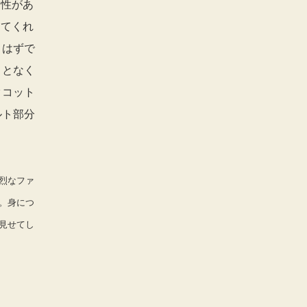
力性があ
えてくれ
くはずで
ことなく
クコット
ルト部分
烈なファ
。身につ
見せてし