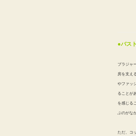
●バス
ブラジャ
房を支え
やファッ
ることが
を感じる
ぶのがな
ただ、コ