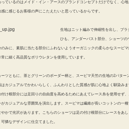
わっているのはメイド・イン・アースのブランドコンセプトだけでなく、心地
敏感に感じるお客様の声にこたえたいと思っているからです。
生地はニット編みで伸縮性を出し、ブラ
ひも、アンダーバスト部分、ショーツの
分のみに、素肌に当たる部分にふれないようオーガニックの柔らかなスーピマ
非常に細く高品質なポリウレタンを使用しています。
ョーツともに、茶とグリーンのボーダー柄と、スーピマ天竺の生地の2パター
柄はカジュアルでかわいらしく、ふんわりとした質感が肌に心地よく馴染みま
の付け根部分には足回りの自由度を高めるためにあえてレース糸を使用せず、
ンがカジュアルな雰囲気を演出します。スーピマは繊維が長いコットンの一種
なやかで光沢があります。こちらのショーツは足の付け根部分にレースをあし
く可憐なデザインに仕立てました。