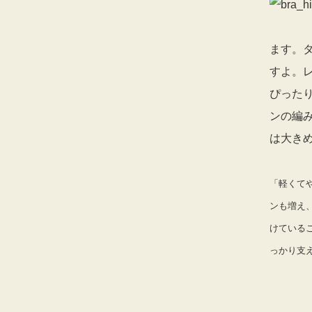
ます。
すよ。
ぴった
ンの編
は大き
「軽くて
ンも増え
けている
っかり支