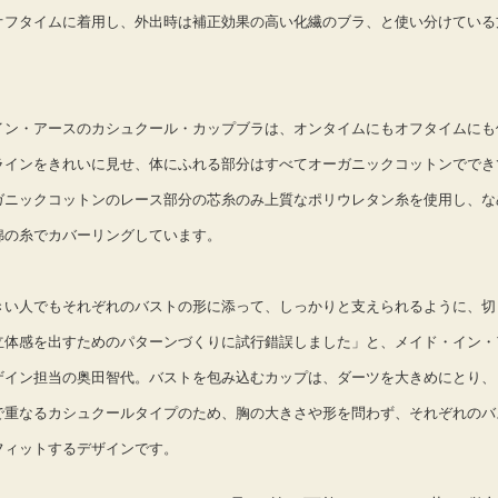
オフタイムに着用し、外出時は補正効果の高い化繊のブラ、と使い分けている
。
イン・アースのカシュクール・カップブラは、オンタイムにもオフタイムにも
ラインをきれいに見せ、体にふれる部分はすべてオーガニックコットンででき
ガニックコットンのレース部分の芯糸のみ上質なポリウレタン糸を使用し、な
綿の糸でカバーリングしています。
きい人でもそれぞれのバストの形に添って、しっかりと支えられるように、切
立体感を出すためのパターンづくりに試行錯誤しました」と、メイド・イン・
ザイン担当の奥田智代。バストを包み込むカップは、ダーツを大きめにとり、
で重なるカシュクールタイプのため、胸の大きさや形を問わず、それぞれのバ
フィットするデザインです。