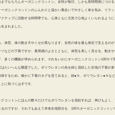
糸までもちろんオーガニックコットン。女性が毎日、しかも長時間身につける
オーガニックコットンのふんわりと温かい風合いでやさしく体を包み、リラッ
アクティブに活動する時間帯でも、心身ともに元気で心地よくいられるように
ら生まれました。
れ、体型、体の動き方やくせが異なります。女性の体を最も身近で支えるのが
ーツなどの下着ですが、着用感のよさとともに、体型を美しく見せる、動きや
ど、多くの機能が求められます。それをいかにオーガニックコットン100％で
実はたいへんな難題でした。ポリウレタンの糸を綿と混紡した生地の下着が多
確保するため。確かに下着のタグを見てみると、綿●％、ポリウレタン●％な
ことに気づくはずです。
ックコットンにほんの数％だけでもポリウレタンを混紡すれば、伸びもよく、
なるのですが、それでもあえて本体生地部分を、100％オーガニックコットン