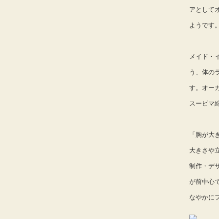
アとして
ようです
メイド・
う、体の
す。オー
スーピマ
「胸が大
大きさや
制作・デ
が前中心
なやかに