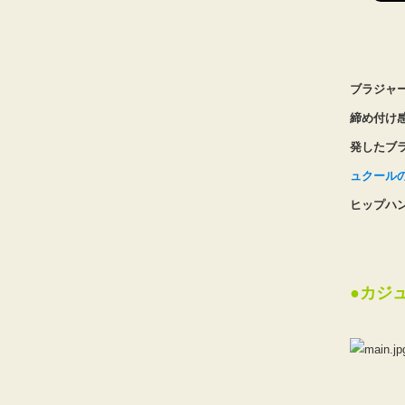
ブラジャ
締め付け
発したブ
ュクール
ヒップハ
●カジ