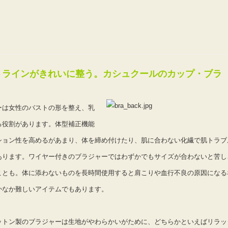
トラインがきれいに整う。カシュクールのカップ・ブラ
ーは女性のバストの形を整え、乳
る役割があります。体型補正機能
ション性を高めるがあまり、体を締め付けたり、肌に合わない化繊で肌トラブ
あります。ワイヤー付きのブラジャーではわずかでもサイズが合わないと苦し
ことも。体に添わないものを長時間使用すると肩こりや血行不良の原因になる
かなか難しいアイテムでもあります。
ットン製のブラジャーは生地がやわらかいがために、どちらかといえばリラッ