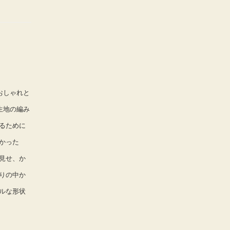
おしゃれと
生地の編み
るために
かった
見せ、か
りの中か
ルな形状