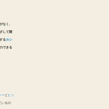
がなく、
ざして開
する
カシ
のできる
ャー
と
ヒッ
ているの