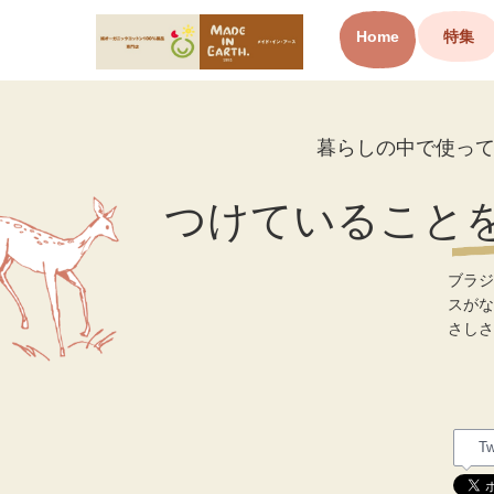
Home
特集
オーガニックコットン製品と
布ナプキン メイド・イン・ア
ース
暮らしの中で使っ
つけていること
ブラジ
スがな
さしさ
Tw