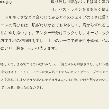
取り外し可能なパッドは薄く弾
り、バストラインをまあるく整
タートルネックなどと合わせてみるとそのシェイプのよさに驚
レースの肩ひもは、肌ざわりがとてもやさしく、肩からずれる
り肌に寄り添います。アンダー部分はフックなし。オーガニッ
み方で生地の伸縮性を出し、上下のレースで伸縮性を確保。ベ
めにとり、胸をしっかり支えます。
やさしくて、まるでつけていないみたい」「肩こりから解放された」という熱
、今ではメイド・イン・アースの大人気アイテムのカシュクール・ブラジャー
ことを忘れてしまいそうなほどにナチュラルなつけ心地、だけど形をきれいに
えてくれる、優れものなのです。