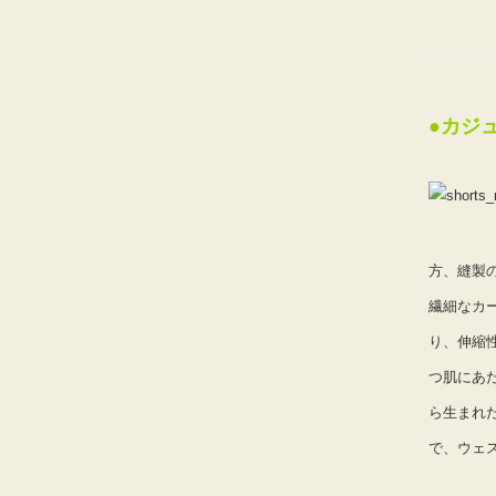
●カジ
方、縫製
繊細なカ
り、伸縮
つ肌にあ
ら生まれ
で、ウェ