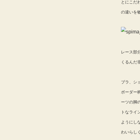
とにこだ
の違いを
レース部
くるんだ
ブラ、シ
ボーダー
ーツの脚
トなライ
ようにし
わいらし