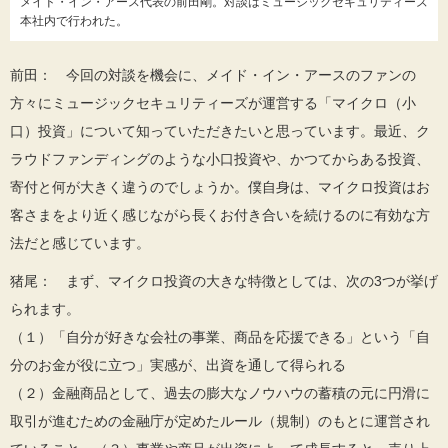
メイド・イン・アース代表の前田剛。対談はミュージックセキュリティーズ
本社内で行われた。
前田： 今回の対談を機会に、メイド・イン・アースのファンの
方々にミュージックセキュリティーズが運営する「マイクロ（小
口）投資」について知っていただきたいと思っています。最近、ク
ラウドファンディングのような小口投資や、かつてからある投資、
寄付と何が大きく違うのでしょうか。僕自身は、マイクロ投資はお
客さまをより近く感じながら長くお付き合いを続けるのに有効な方
法だと感じています。
猪尾： まず、マイクロ投資の大きな特徴としては、次の3つが挙げ
られます。
（１）「自分が好きな会社の事業、商品を応援できる」という「自
分のお金が役に立つ」実感が、出資を通して得られる
（２）金融商品として、過去の膨大なノウハウの蓄積の元に円滑に
取引が進むための金融庁が定めたルール（規制）のもとに運営され