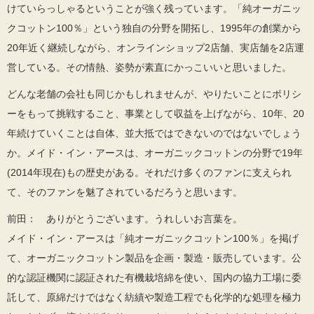
けていらっしゃるということが強く残っています。「純オーガニッ
クコットン100％」という独自の分野を開拓し、1995年の創業から
20年近く継続しながら、オンラインショップ2店舗、実店舗を2店運
営している。その情熱、姿勢が素直にかっこいいと思いました。
どんな老舗の会社も同じかもしれませんが、やりたいことにポリシ
ーをもって挑戦すること、事業として収益を上げながら、10年、20
年続けていくことは自体、並大抵ではできないのではないでしょう
か。メイド・イン・アースは、オーガニックコットンの分野で19年
(2014年現在)もの歴史がある。それだけ多くのファンに支えられ
て、そのファンを魅了されているだろうと思います。
前田： ありがとうございます。うれしいお言葉を。
メイド・イン・アースは「純オーガニックコットン100％」を掲げ
て、オーガニックコットン製品を企画・製造・販売しています。公
的な認証機関に認証された有機栽培綿を使い、国内の協力工場に委
託して、原綿だけではなく紡績や製造工程でも化学的な処理を極力