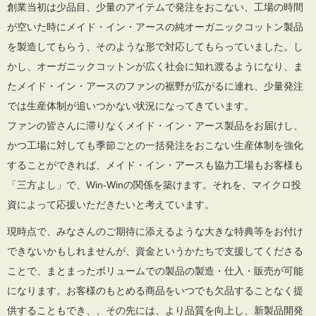
創業当初は少品目、少量のアイテムで発注をおこない、工場の時間
が空いた時にメイド・イン・アースの純オーガニックコットン製品
を製造してもらう、そのような形で対応してもらっていました。し
かし、オーガニックコットンが広く社会に知れ渡るようになり、ま
たメイド・イン・アースのファンの裾野が広がるに連れ、少量発注
では生産体制が追いつかない状況になってきています。
ファンの皆さんに滞りなくメイド・イン・アース製品をお届けし、
かつ工場に対しても季節ごとの一括発注をおこない生産体制を強化
することができれば、メイド・イン・アースも協力工場もお客様も
「三方よし」で、Win-Winの関係を築けます。それを、マイクロ投
資によって応援いただきたいと考えています。
現時点で、みなさんのご期待に添えるような大きな特典等をお付け
できないかもしれませんが、資金というかたちで支援してくださる
ことで、まとまったボリュームでの製品の製造・仕入・販売が可能
になります。お客様のもとめる商品をいつでも欠品することなく提
供することもでき、、その先には、より品質を向上し、新製品開発