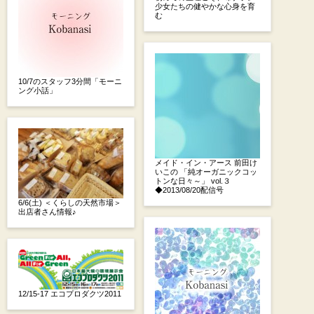
少女たちの健やかな心身を育
む
10/7のスタッフ3分間「モーニ
ング小話」
メイド・イン・アース 前田け
いこの 「純オーガニックコッ
トンな日々～」 vol.３
◆2013/08/20配信号
6/6(土) ＜くらしの天然市場＞
出店者さん情報♪
12/15-17 エコプロダクツ2011