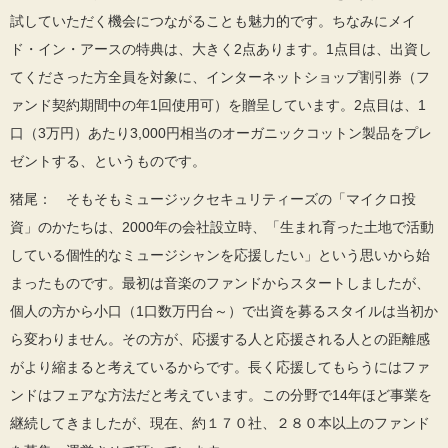
試していただく機会につながることも魅力的です。ちなみにメイ
ド・イン・アースの特典は、大きく2点あります。1点目は、出資し
てくださった方全員を対象に、インターネットショップ割引券（フ
ァンド契約期間中の年1回使用可）を贈呈しています。2点目は、1
口（3万円）あたり3,000円相当のオーガニックコットン製品をプレ
ゼントする、というものです。
猪尾： そもそもミュージックセキュリティーズの「マイクロ投
資」のかたちは、2000年の会社設立時、「生まれ育った土地で活動
している個性的なミュージシャンを応援したい」という思いから始
まったものです。最初は音楽のファンドからスタートしましたが、
個人の方から小口（1口数万円台～）で出資を募るスタイルは当初か
ら変わりません。その方が、応援する人と応援される人との距離感
がより縮まると考えているからです。長く応援してもらうにはファ
ンドはフェアな方法だと考えています。この分野で14年ほど事業を
継続してきましたが、現在、約１７０社、２８０本以上のファンド