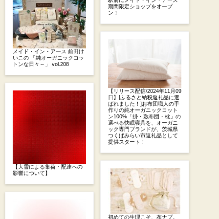
期間限定ショップをオープ
ン！
メイド・イン・アース 前田け
いこの 「純オーガニックコッ
トンな日々～」 vol.208
【リリース配信/2024年11月09
日】[ふるさと納税返礼品に選
ばれました！]お布団職人の手
作りの純オーガニックコット
ン100%「掛・敷布団・枕」の
選べる快眠寝具を、オーガニ
ック専門ブランドが、茨城県
つくばみらい市返礼品として
提供スタート！
【大雪による集荷・配達への
影響について】
初めての生理こそ、布ナプ。