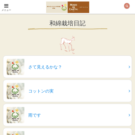
メニュー
オーガニックコットン
製品と布ナプキン メ
和綿栽培日記
イド・イン・アース
さて見えるかな？
コットンの実
雨です