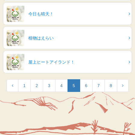
今日も晴天！
植物はえらい
屋上ヒートアイランド！
1
2
3
4
5
6
7
8